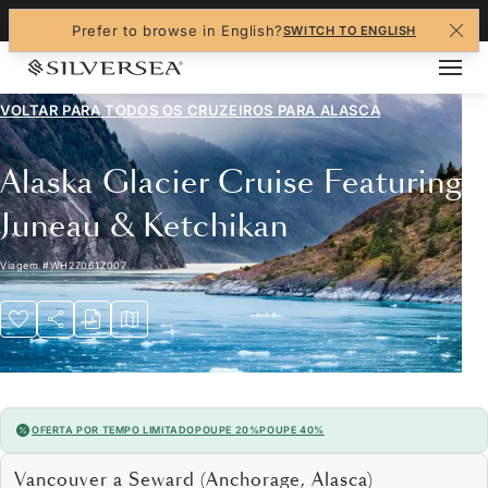
+1-888-978-4070
Prefer to browse in English?
SWITCH TO ENGLISH
VOLTAR PARA TODOS OS CRUZEIROS PARA
ALASCA
Alaska Glacier Cruise Featuring
Juneau & Ketchikan
Viagem
#
WH270617007
OFERTA POR TEMPO LIMITADO
POUPE 20%
POUPE 40%
Vancouver a Seward (Anchorage, Alasca)