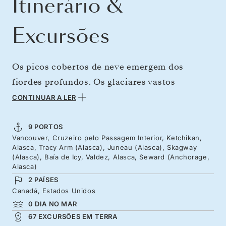
Itinerário &
Excursões
Os picos cobertos de neve emergem dos
fiordes profundos. Os glaciares vastos
quebram nas águas geladas. As águias
CONTINUAR A LER
sobrevoam a região. Isto é o Alasca: puro,
magnífico e à sua espera a partir de Vancouver.
9 PORTOS
Vancouver, Cruzeiro pelo Passagem Interior, Ketchikan,
Entre num mundo de florestas antigas, de rios
Alasca, Tracy Arm (Alasca), Juneau (Alasca), Skagway
que correm pelas paisagens verdejantes e ilhas
(Alasca), Baía de Icy, Valdez, Alasca, Seward (Anchorage,
Alasca)
cobertas de pinheiros, em direção a norte, com
2 PAÍSES
cidades empolgantes e vistas
Canadá, Estados Unidos
cinematográficas. A bordo do Silver Whisper,
0 DIA NO MAR
67 EXCURSÕES EM TERRA
conheça pessoas fascinantes e o seu legado,