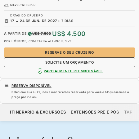
SILVER WHISPER
DATAS DO CRUZEIRO
17
→
24 DE JUN. DE 2027
•
7 DIAS
US$ 4.500
A PARTIR DE
US$ 7.500
POR HÓSPEDE, COM TARIFA ALL-INCLUSIVE
RESERVE O SEU CRUZEIRO
SOLICITE UM ORÇAMENTO
PARCIALMENTE REEMBOLSÁVEL
RESERVA DISPONÍVEL
Selecione sua suíte, nós a manteremos reservada para você e bloquearemos o
preço por
7 dias
.
US$ 4.500
US$ 7.500
A PARTIR DE
ITINERÁRIO & EXCURSÕES
EXTENSÕES PRÉ E PÓS
TARIF
POR HÓSPEDE, COM TARIFA ALL-INCLUSIVE
RESERVE O SEU CRUZEIRO
SOLICITE UM ORÇAMENTO