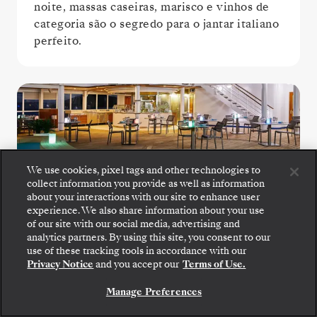
noite, massas caseiras, marisco e vinhos de
categoria são o segredo para o jantar italiano
perfeito.
We use cookies, pixel tags and other technologies to
collect information you provide as well as information
about your interactions with our site to enhance user
experience. We also share information about your use
The Grill
of our site with our social media, advertising and
analytics partners. By using this site, you consent to our
use of these tracking tools in accordance with our
Desfrute de saladas frescas, marisco
Privacy Notice
and you accept our
Terms of Use.
grelhado e bifes no ponto no The Grill, um
favorito junto à piscina.
Manage Preferences