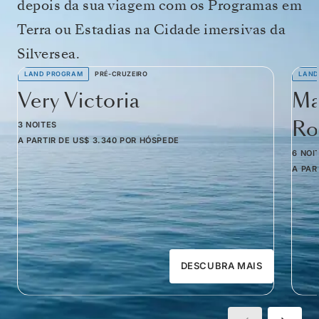
depois da sua viagem com os Programas em
Terra ou Estadias na Cidade imersivas da
Silversea.
LAND PROGRAM
PRÉ-CRUZEIRO
LAND
Very Victoria
Ma
Ro
3 NOITES
A PARTIR DE
US$ 3.340
POR HÓSPEDE
6 NOI
A PAR
DESCUBRA MAIS