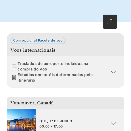
observe baleias e ursos e descubra a
verdadeira essência da derradeira fronteira do
Alasca.
Com opcional
Pacote de voo
Voos internacionais
Traslados de aeroporto incluídos na
compra do voo
Estadias em hotéis determinadas pelo
itinerário
Vancouver
,
Canadá
QUI., 17 DE JUNHO
00:00 - 17:00