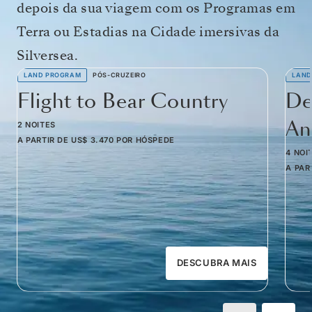
depois da sua viagem com os Programas em
Terra ou Estadias na Cidade imersivas da
Silversea.
LAND PROGRAM
PÓS-CRUZEIRO
LAND
Flight to Bear Country
De
Am
2 NOITES
A PARTIR DE
US$ 3.470
POR HÓSPEDE
4 NOI
A PAR
DESCUBRA MAIS