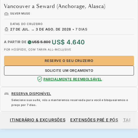
Vancouver a Seward (Anchorage, Alasca)
SILVER MUSE
DATAS DO CRUZEIRO
27 DE JUL.
→
3 DE AGO. DE 2028
•
7 DIAS
US$ 4.640
A PARTIR DE
US$ 5.800
POR HÓSPEDE, COM TARIFA ALL-INCLUSIVE
RESERVE O SEU CRUZEIRO
SOLICITE UM ORÇAMENTO
PARCIALMENTE REEMBOLSÁVEL
RESERVA DISPONÍVEL
Selecione sua suíte, nós a manteremos reservada para você e bloquearemos o
preço por
7 dias
.
US$ 4.640
US$ 5.800
A PARTIR DE
ITINERÁRIO & EXCURSÕES
EXTENSÕES PRÉ E PÓS
TARIF
POR HÓSPEDE, COM TARIFA ALL-INCLUSIVE
RESERVE O SEU CRUZEIRO
SOLICITE UM ORÇAMENTO