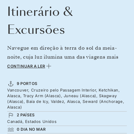
Itinerário &
Excursões
Navegue em direção à terra do sol da meia-
noite, cuja luz ilumina uma das viagens mais
extraordinárias do mundo. Vivencie as ilhas
CONTINUAR A LER
arborizadas, as correntes imponentes e a
abundante avifauna da Passagem Interna
9 PORTOS
Vancouver, Cruzeiro pelo Passagem Interior, Ketchikan,
enquanto navega rumo ao norte, em direção às
Alasca, Tracy Arm (Alasca), Juneau (Alasca), Skagway
terras ancestrais dos Tlingit e dos Haida. Essas
(Alasca), Baía de Icy, Valdez, Alasca, Seward (Anchorage,
Alasca)
paisagens são compartilhadas com a
2 PAÍSES
fascinante vida selvagem do Alasca, de águias-
Canadá, Estados Unidos
americanas a ursos-pardos, passando por
0 DIA NO MAR