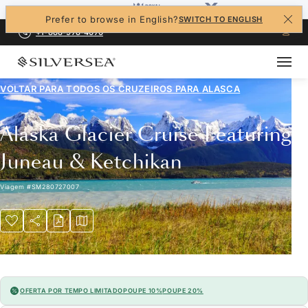
Prefer to browse in English?
SWITCH TO ENGLISH
+1-888-978-4070
VOLTAR PARA TODOS OS CRUZEIROS PARA
ALASCA
Alaska Glacier Cruise Featuring
Juneau & Ketchikan
Viagem
#
SM280727007
OFERTA POR TEMPO LIMITADO
POUPE 10%
POUPE 20%