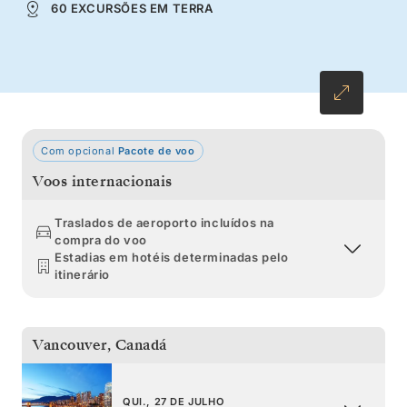
60 EXCURSÕES EM TERRA
baleias-jubarte que cruzam as águas logo
abaixo.
Com opcional
Pacote de voo
Voos internacionais
Traslados de aeroporto incluídos na
compra do voo
Estadias em hotéis determinadas pelo
itinerário
Vancouver
,
Canadá
QUI., 27 DE JULHO