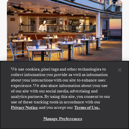
We use cookies, pixel tags and other technologies to
collect information you provide as well as information
about your interactions with our site to enhance user
The Grill
experience. We also share information about your use
of our site with our social media, advertising and
analytics partners. By using this site, you consent to our
Desfrute de saladas frescas, marisco
use of these tracking tools in accordance with our
grelhado e bifes no ponto no The Grill, um
Privacy Notice
and you accept our
Terms of Use.
favorito junto à piscina.
Manage Preferences