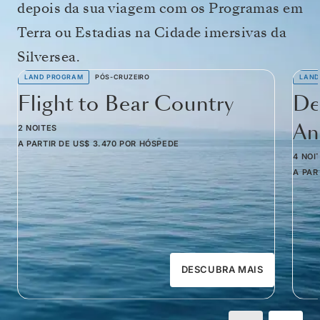
depois da sua viagem com os Programas em
Terra ou Estadias na Cidade imersivas da
Silversea.
LAND PROGRAM
PÓS-CRUZEIRO
LAND
Flight to Bear Country
De
Am
2 NOITES
A PARTIR DE
US$ 3.470
POR HÓSPEDE
4 NOI
A PAR
DESCUBRA MAIS