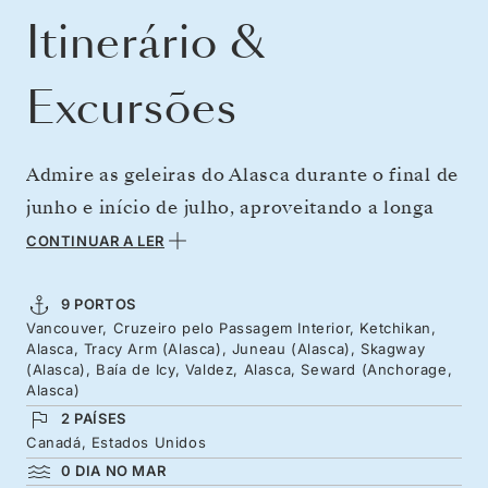
Itinerário &
Excursões
Admire as geleiras do Alasca durante o final de
junho e início de julho, aproveitando a longa
luminosidade diurna para explorar à vontade.
CONTINUAR A LER
Visite cidades famosas pela escultura de
totens e uma das capitais do salmão, enquanto
9 PORTOS
Vancouver, Cruzeiro pelo Passagem Interior, Ketchikan,
se encanta com a grandiosidade do Glaciar
Alasca, Tracy Arm (Alasca), Juneau (Alasca), Skagway
Sawyer e navega por Icy Bay, cercado por
(Alasca), Baía de Icy, Valdez, Alasca, Seward (Anchorage,
Alasca)
vastos glaciares em recuo. Uma semana entre
2 PAÍSES
as montanhas imponentes, os fiordes estreitos
Canadá, Estados Unidos
e a majestosa vida selvagem do norte.
0 DIA NO MAR