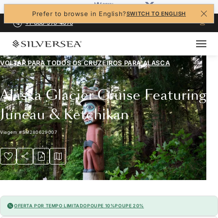
Prefer to browse in English?
SWITCH TO ENGLISH
+1-888-978-4070
VOLTAR PARA TODOS OS CRUZEIROS PARA
ALASCA
Alaska Glacier Cruise Featuring
Juneau & Ketchikan
Viagem
#
SM280629007
OFERTA POR TEMPO LIMITADO
POUPE 10%
POUPE 20%