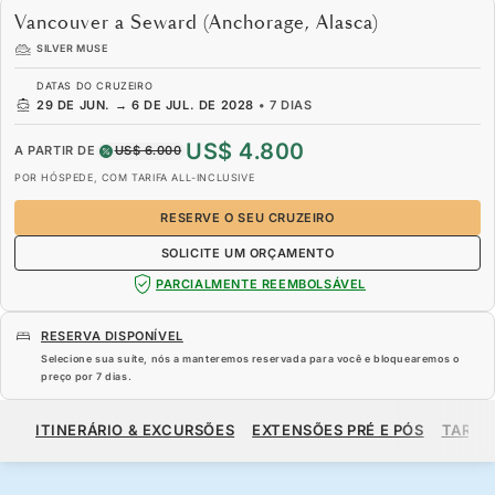
Vancouver a Seward (Anchorage, Alasca)
SILVER MUSE
DATAS DO CRUZEIRO
29 DE JUN.
→
6 DE JUL. DE 2028
•
7 DIAS
US$ 4.800
A PARTIR DE
US$ 6.000
POR HÓSPEDE, COM TARIFA ALL-INCLUSIVE
RESERVE O SEU CRUZEIRO
SOLICITE UM ORÇAMENTO
PARCIALMENTE REEMBOLSÁVEL
RESERVA DISPONÍVEL
Selecione sua suíte, nós a manteremos reservada para você e bloquearemos o
preço por
7 dias
.
US$ 4.800
US$ 6.000
A PARTIR DE
ITINERÁRIO & EXCURSÕES
EXTENSÕES PRÉ E PÓS
TARIF
POR HÓSPEDE, COM TARIFA ALL-INCLUSIVE
RESERVE O SEU CRUZEIRO
SOLICITE UM ORÇAMENTO