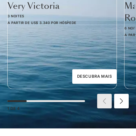
Very Victoria
Ma
Ro
3 NOITES
A PARTIR DE
US$ 3.340
POR HÓSPEDE
6 NOI
A PAR
DESCUBRA MAIS
1
DE
4