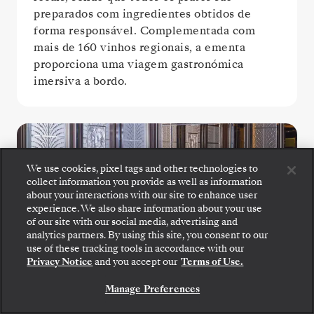
preparados com ingredientes obtidos de
forma responsável. Complementada com
mais de 160 vinhos regionais, a ementa
proporciona uma viagem gastronómica
imersiva a bordo.
We use cookies, pixel tags and other technologies to
collect information you provide as well as information
about your interactions with our site to enhance user
experience. We also share information about your use
of our site with our social media, advertising and
analytics partners. By using this site, you consent to our
use of these tracking tools in accordance with our
La Dame
Privacy Notice
and you accept our
Terms of Use.
Manage Preferences
Desfrute do melhor da gastronomia francesa
no La Dame, onde extraordinários menus de