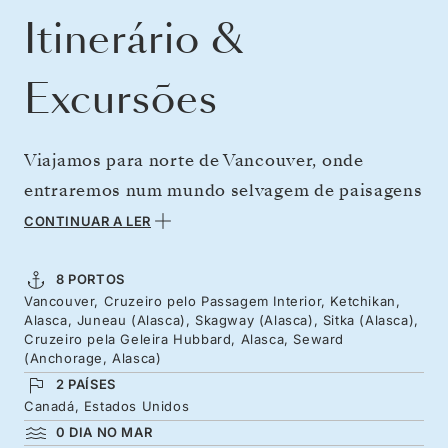
Itinerário &
Excursões
Viajamos para norte de Vancouver, onde
entraremos num mundo selvagem de paisagens
cinematográficas, onde os picos parecem tocar
CONTINUAR A LER
o céu e os fiordes albergam baleias. Viaje
através das passagens estreitas repletas de
8 PORTOS
Vancouver, Cruzeiro pelo Passagem Interior, Ketchikan,
ilhas da Colúmbia Britânica em direção ao
Alasca, Juneau (Alasca), Skagway (Alasca), Sitka (Alasca),
Alasca, com os seus totens imponentes, igrejas
Cruzeiro pela Geleira Hubbard, Alasca, Seward
(Anchorage, Alasca)
com cúpulas russas e cidades da época da
2 PAÍSES
Corrida do Ouro. Esta beleza pura é
Canadá, Estados Unidos
complementada pelo profundo património
0 DIA NO MAR