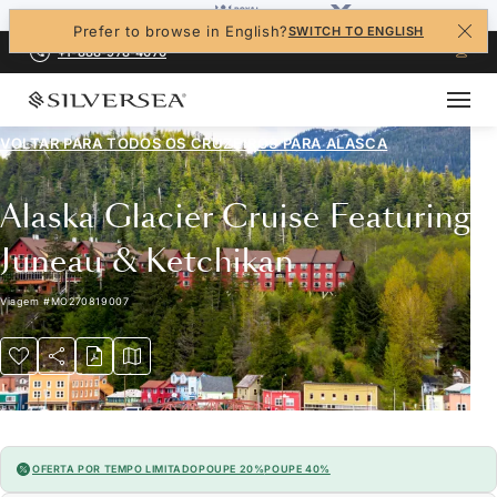
Prefer to browse in English?
SWITCH TO ENGLISH
+1-888-978-4070
VOLTAR PARA TODOS OS CRUZEIROS PARA
ALASCA
Alaska Glacier Cruise Featuring
Juneau & Ketchikan
Viagem
#
MO270819007
OFERTA POR TEMPO LIMITADO
POUPE 20%
POUPE 40%