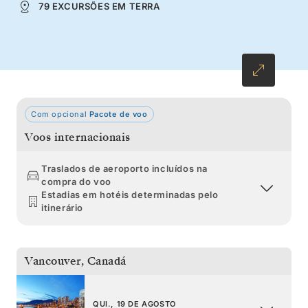
79 EXCURSÕES EM TERRA
humano. A sua viagem termina antes do
majestoso Glaciar de Hubbard – um final
estrondoso para esta viagem extraordinária.
Com opcional
Pacote de voo
Voos internacionais
Traslados de aeroporto incluídos na
compra do voo
Estadias em hotéis determinadas pelo
itinerário
Vancouver
,
Canadá
QUI., 19 DE AGOSTO