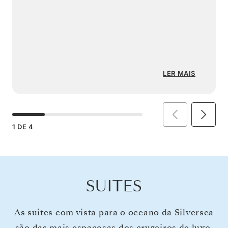
LER MAIS
1
DE
4
SUITES
As suites com vista para o oceano da Silversea
são das mais espaçosas dos cruzeiros de luxo.