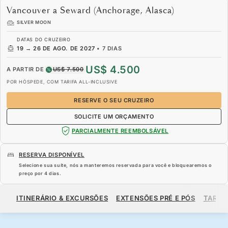
Vancouver a Seward (Anchorage, Alasca)
SILVER MOON
DATAS DO CRUZEIRO
19
→
26 DE AGO. DE 2027
•
7 DIAS
US$ 4.500
A PARTIR DE
US$ 7.500
POR HÓSPEDE, COM TARIFA ALL-INCLUSIVE
RESERVE O SEU CRUZEIRO
SOLICITE UM ORÇAMENTO
PARCIALMENTE REEMBOLSÁVEL
RESERVA DISPONÍVEL
Selecione sua suíte, nós a manteremos reservada para você e bloquearemos o
preço por
4 dias
.
US$ 4.500
US$ 7.500
A PARTIR DE
ITINERÁRIO & EXCURSÕES
EXTENSÕES PRÉ E PÓS
TARIF
POR HÓSPEDE, COM TARIFA ALL-INCLUSIVE
RESERVE O SEU CRUZEIRO
SOLICITE UM ORÇAMENTO