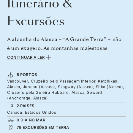
Itinerário &
Excursões
A alcunha do Alasca – “A Grande Terra” – não
é um exagero. As montanhas majestosas
emergem dos mares tranquilos, enquanto os
CONTINUAR A LER
rios criam ruídos estrondosos à medida que os
glaciares se partem. Animais extraordinários
8 PORTOS
Vancouver, Cruzeiro pelo Passagem Interior, Ketchikan,
que deambulam pelas paisagens, com baleias a
Alasca, Juneau (Alasca), Skagway (Alasca), Sitka (Alasca),
emergir por entre fiordes e ursos que pescam
Cruzeiro pela Geleira Hubbard, Alasca, Seward
(Anchorage, Alasca)
salmão nos riachos. Na zona costeira, as
2 PAÍSES
aldeias indígenas dão as boas-vindas aos
Canadá, Estados Unidos
visitantes de uma forma calorosa. Descubra a
0 DIA NO MAR
79 EXCURSÕES EM TERRA
herança russa e da época da corrida do ouro