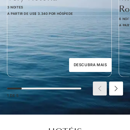
Ro
3 NOITES
A PARTIR DE
US$ 3.340
POR HÓSPEDE
6 NOI
A PAR
DESCUBRA MAIS
1
DE
5