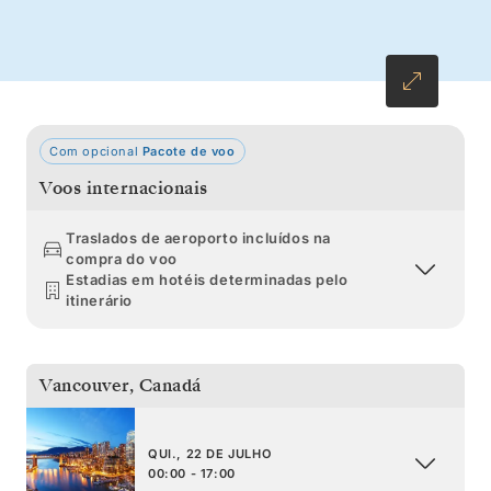
enquanto seguimos para norte da Colúmbia
Britânica até ao Alasca, terminando da melhor
forma a observar o Glaciar de Hubbard.
Com opcional
Pacote de voo
Voos internacionais
Traslados de aeroporto incluídos na
compra do voo
Estadias em hotéis determinadas pelo
itinerário
Vancouver
,
Canadá
QUI., 22 DE JULHO
00:00 - 17:00