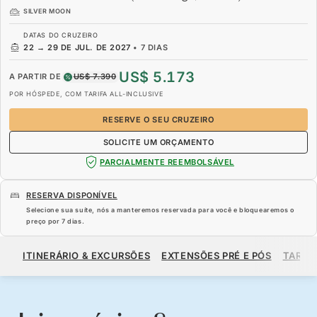
SILVER MOON
DATAS DO CRUZEIRO
22
→
29 DE JUL. DE 2027
•
7 DIAS
US$ 5.173
A PARTIR DE
US$ 7.390
POR HÓSPEDE, COM TARIFA ALL-INCLUSIVE
RESERVE O SEU CRUZEIRO
SOLICITE UM ORÇAMENTO
PARCIALMENTE REEMBOLSÁVEL
RESERVA DISPONÍVEL
Selecione sua suíte, nós a manteremos reservada para você e bloquearemos o
preço por
7 dias
.
US$ 5.173
US$ 7.390
A PARTIR DE
ITINERÁRIO & EXCURSÕES
EXTENSÕES PRÉ E PÓS
TARIF
POR HÓSPEDE, COM TARIFA ALL-INCLUSIVE
RESERVE O SEU CRUZEIRO
SOLICITE UM ORÇAMENTO