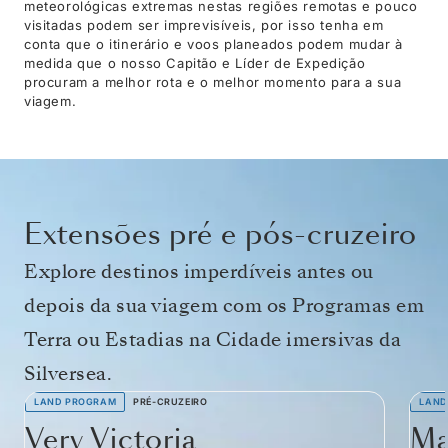
meteorológicas extremas nestas regiões remotas e pouco
visitadas podem ser imprevisíveis, por isso tenha em
conta que o itinerário e voos planeados podem mudar à
medida que o nosso Capitão e Líder de Expedição
procuram a melhor rota e o melhor momento para a sua
viagem.
Extensões pré e pós-cruzeiro
Explore destinos imperdíveis antes ou
depois da sua viagem com os Programas em
Terra ou Estadias na Cidade imersivas da
Silversea.
LAND PROGRAM
PRÉ-CRUZEIRO
LAND
Very Victoria
Ma