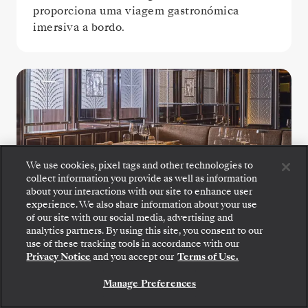
proporciona uma viagem gastronómica
imersiva a bordo.
We use cookies, pixel tags and other technologies to
collect information you provide as well as information
about your interactions with our site to enhance user
La Dame
experience. We also share information about your use
of our site with our social media, advertising and
analytics partners. By using this site, you consent to our
Desfrute do melhor da gastronomia francesa
use of these tracking tools in accordance with our
no La Dame, onde extraordinários menus de
Privacy Notice
and you accept our
Terms of Use.
degustação combinam técnica, ingredientes
sazonais e elegância moderna.
Manage Preferences