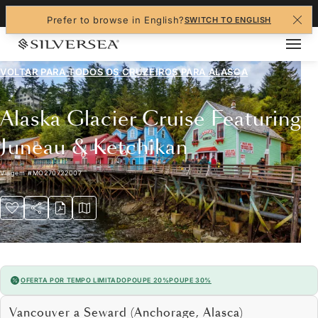
+1-888-978-4070
Prefer to browse in English?
SWITCH TO ENGLISH
VOLTAR PARA TODOS OS CRUZEIROS PARA
ALASCA
Alaska Glacier Cruise Featuring
Juneau & Ketchikan
Viagem
#
MO270722007
OFERTA POR TEMPO LIMITADO
POUPE 20%
POUPE 30%
Vancouver a Seward (Anchorage, Alasca)