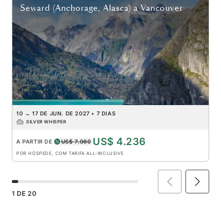
Seward (Anchorage, Alasca)
a
Vancouver
10
→
17 DE JUN. DE 2027
•
7 DIAS
SILVER WHISPER
US$ 4.236
A PARTIR DE
US$ 7.060
POR HÓSPEDE, COM TARIFA ALL-INCLUSIVE
1
DE
20