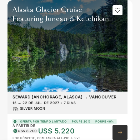
Alaska Glacier Cruise
Featuring Juneau & Ketchikan
SEWARD (ANCHORAGE, ALASCA)
→
VANCOUVER
15
→
22 DE JUL. DE 2027
•
7 DIAS
SILVER MOON
OFERTA POR TEMPO LIMITADO
POUPE 20%
POUPE 40%
A PARTIR DE
US$ 5.220
US$ 8.700
POR HÓSPEDE, COM TARIFA ALL-INCLUSIVE