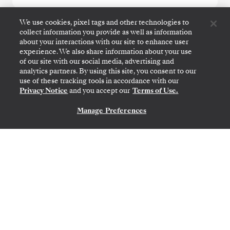
We use cookies, pixel tags and other technologies to
collect information you provide as well as information
Alaska Glacier Cruise
about your interactions with our site to enhance user
Featuring Juneau & Ketchikan
experience. We also share information about your use
of our site with our social media, advertising and
analytics partners. By using this site, you consent to our
use of these tracking tools in accordance with our
Privacy Notice
and you accept our
Terms of Use.
Manage Preferences
CONTATE-NOS
VANCOUVER
→
SEWARD (ANCHORAGE, ALASCA)
19
→
26 DE AGO. DE 2027
•
7 DIAS
SILVER MOON
OFERTA POR TEMPO LIMITADO
POUPE 20%
POUPE 40%
A PARTIR DE