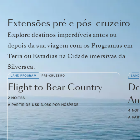
Extensões pré e pós-cruzeiro
Explore destinos imperdíveis antes ou
depois da sua viagem com os Programas em
Terra ou Estadias na Cidade imersivas da
Silversea.
LAND PROGRAM
PRÉ-CRUZEIRO
LAND
Flight to Bear Country
De
Am
2 NOITES
A PARTIR DE
US$ 3.060
POR HÓSPEDE
4 NOI
A PAR