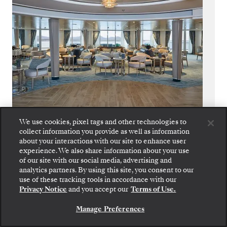
Panorama Lounge
We use cookies, pixel tags and other technologies to
collect information you provide as well as information
about your interactions with our site to enhance user
Relaxe e se solte no Panorama Lounge, um
experience. We also share information about your use
espaço sofisticado, ainda assim amigável que
of our site with our social media, advertising and
oferece vistas maravilhosas do mar enquanto
analytics partners. By using this site, you consent to our
você desfruta do seu cruzeiro.
use of these tracking tools in accordance with our
Privacy Notice
and you accept our
Terms of Use.
Manage Preferences