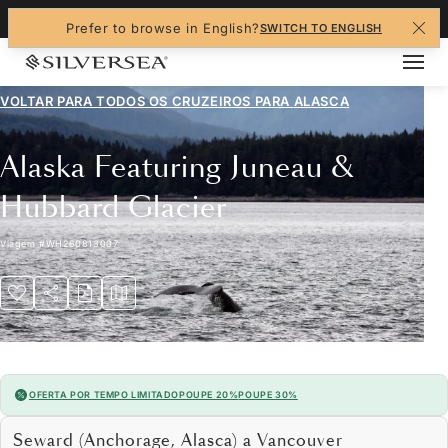
+1-888-978-4070
Prefer to browse in English?
SWITCH TO ENGLISH
VOLTAR PARA TODOS OS CRUZEIROS PARA
ALASCA
Alaska Featuring Juneau &
Hubbard Glacier
Viagem
#
WH260813007
OFERTA POR TEMPO LIMITADO
POUPE 20%
POUPE 30%
Seward (Anchorage, Alasca) a Vancouver