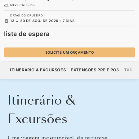
SILVER WHISPER
DATAS DO CRUZEIRO
13
→
20 DE AGO. DE 2026
•
7 DIAS
lista de espera
SOLICITE UM ORÇAMENTO
LISTA DE ESPERA
ITINERÁRIO & EXCURSÕES
EXTENSÕES PRÉ E PÓS
TARIF
SOLICITE UM ORÇAMENTO
Itinerário &
Excursões
Uma viagem inesquecível, da natureza