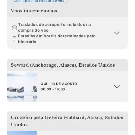
Com opcional
Pacote de voo
Voos internacionais
Traslados de aeroporto incluídos na
compra do voo
Estadias em hotéis determinadas pelo
itinerário
Seward (Anchorage, Alasca)
,
Estados Unidos
QUI., 13 DE AGOSTO
00:00 - 19:00
Cruzeiro pela Geleira Hubbard, Alasca
,
Estados
Unidos