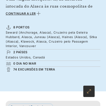
intocada do Alasca às ruas cosmopolitas de
Vancouver. Começamos por Seward, onde os
CONTINUAR A LER
picos majestosos e os glaciares criam o
ambiente ideal para partirmos à aventura.
8 PORTOS
Seward (Anchorage, Alasca), Cruzeiro pela Geleira
Conheça de perto o Glaciar Hubbard, uma
Hubbard, Alasca, Juneau (Alasca), Haines (Alasca), Sitka
parede de gelo imensa absolutamente
(Alasca), Klawock, Alasca, Cruzeiro pelo Passagem
Interior, Vancouver
inspiradora, antes de visitarmos Juneau, a
2 PAÍSES
remota capital do Alasca. Continuamos a
Estados Unidos, Canadá
viagem em direção a Haines e Sitka, onde
0 DIA NO MAR
74 EXCURSÕES EM TERRA
poderá ver a influência russa na região.
Conheça os povos indígenas do Alasca em
antes de chegarmos à Colúmbia Britânica.