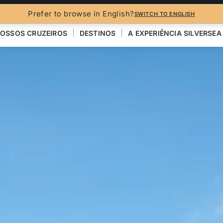
Prefer to browse in English?
SWITCH TO ENGLISH
OSSOS CRUZEIROS
DESTINOS
A EXPERIÊNCIA SILVERSEA