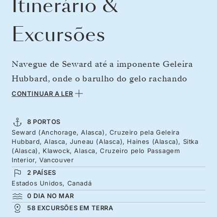
Itinerário &
Excursões
Navegue de Seward até a imponente Geleira
Hubbard, onde o barulho do gelo rachando
rompe o silêncio ao desprender na baía.
CONTINUAR A LER
Continue até Juneau, perto do Glaciar
Mendenhall, e caminhe até as cachoeiras antes
8 PORTOS
Seward (Anchorage, Alasca), Cruzeiro pela Geleira
de andar de caiaque em águas repletas de
Hubbard, Alasca, Juneau (Alasca), Haines (Alasca), Sitka
baleias. Viaje rumo ao sul pela Passagem
(Alasca), Klawock, Alasca, Cruzeiro pelo Passagem
Interior, Vancouver
Interna durante a transição de agosto para
2 PAÍSES
setembro, quando as cores do outono
Estados Unidos, Canadá
começam a surgir e a vida selvagem se prepara
0 DIA NO MAR
58 EXCURSÕES EM TERRA
para o inverno.