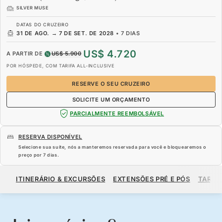
SILVER MUSE
DATAS DO CRUZEIRO
31 DE AGO.
→
7 DE SET. DE 2028
•
7 DIAS
US$ 4.720
A PARTIR DE
US$ 5.900
POR HÓSPEDE, COM TARIFA ALL-INCLUSIVE
RESERVE O SEU CRUZEIRO
SOLICITE UM ORÇAMENTO
PARCIALMENTE REEMBOLSÁVEL
RESERVA DISPONÍVEL
Selecione sua suíte, nós a manteremos reservada para você e bloquearemos o
preço por
7 dias
.
US$ 4.720
US$ 5.900
A PARTIR DE
ITINERÁRIO & EXCURSÕES
EXTENSÕES PRÉ E PÓS
TARIF
POR HÓSPEDE, COM TARIFA ALL-INCLUSIVE
RESERVE O SEU CRUZEIRO
SOLICITE UM ORÇAMENTO