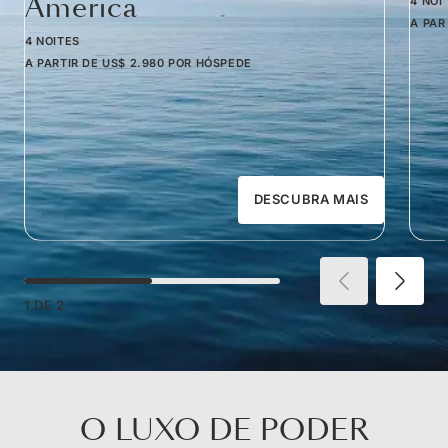
America
4 NOI
A PAR
4 NOITES
A PARTIR DE
US$ 2.980
POR HÓSPEDE
DESCUBRA MAIS
1
DE
2
O LUXO DE PODER