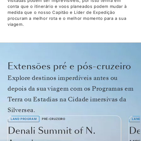
visitadas podem ser imprevisíveis, por isso tenha em
conta que o itinerário e voos planeados podem mudar à
medida que o nosso Capitão e Líder de Expedição
procuram a melhor rota e o melhor momento para a sua
viagem.
Extensões pré e pós-cruzeiro
Explore destinos imperdíveis antes ou
depois da sua viagem com os Programas em
Terra ou Estadias na Cidade imersivas da
Silversea.
LAND PROGRAM
PRÉ-CRUZEIRO
LAND
Denali Summit of N.
De