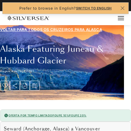
+1-888-978-4070
Prefer to browse in English?
SWITCH TO ENGLISH
VOLTAR PARA TODOS OS CRUZEIROS PARA
ALASCA
Alaska Featuring Juneau &
Hubbard Glacier
Viagem
#
SM280831007
OFERTA POR TEMPO LIMITADO
POUPE 10%
POUPE 20%
Seward (Anchorage, Alasca) a Vancouver