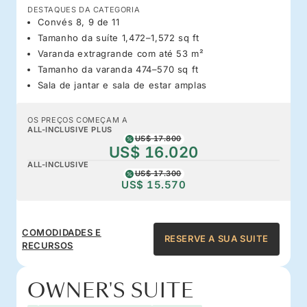
DESTAQUES DA CATEGORIA
Convés 8, 9 de 11
Tamanho da suíte 1,472–1,572 sq ft
Varanda extragrande com até 53 m²
Tamanho da varanda 474–570 sq ft
Sala de jantar e sala de estar amplas
OS PREÇOS COMEÇAM A
ALL-INCLUSIVE PLUS
US$ 17.800
US$ 16.020
ALL-INCLUSIVE
US$ 17.300
US$ 15.570
COMODIDADES E
RESERVE A SUA SUITE
RECURSOS
OWNER'S SUITE