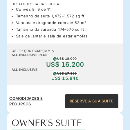
DESTAQUES DA CATEGORIA
Convés 8, 9 de 11
Tamanho da suíte 1,472–1,572 sq ft
Varanda extragrande com até 53 m²
Tamanho da varanda 474–570 sq ft
Sala de jantar e sala de estar amplas
OS PREÇOS COMEÇAM A
ALL-INCLUSIVE PLUS
US$ 18.000
US$ 16.200
ALL-INCLUSIVE
US$ 17.600
US$ 15.840
COMODIDADES E
RESERVE A SUA SUITE
RECURSOS
OWNER'S SUITE