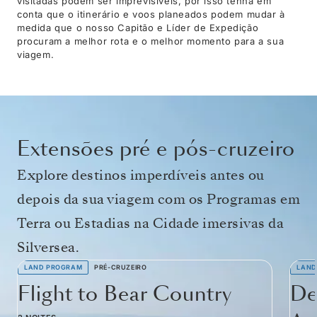
visitadas podem ser imprevisíveis, por isso tenha em
conta que o itinerário e voos planeados podem mudar à
medida que o nosso Capitão e Líder de Expedição
procuram a melhor rota e o melhor momento para a sua
viagem.
Extensões pré e pós-cruzeiro
Explore destinos imperdíveis antes ou
depois da sua viagem com os Programas em
Terra ou Estadias na Cidade imersivas da
Silversea.
LAND PROGRAM
PRÉ-CRUZEIRO
LAND
Flight to Bear Country
De