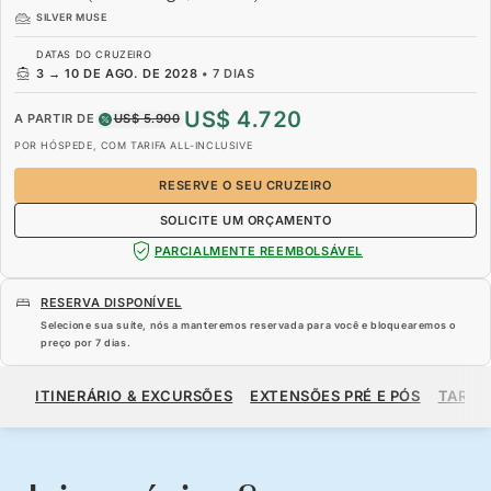
SILVER MUSE
DATAS DO CRUZEIRO
3
→
10 DE AGO. DE 2028
•
7 DIAS
US$ 4.720
A PARTIR DE
US$ 5.900
POR HÓSPEDE, COM TARIFA ALL-INCLUSIVE
RESERVE O SEU CRUZEIRO
SOLICITE UM ORÇAMENTO
PARCIALMENTE REEMBOLSÁVEL
RESERVA DISPONÍVEL
Selecione sua suíte, nós a manteremos reservada para você e bloquearemos o
preço por
7 dias
.
US$ 4.720
US$ 5.900
A PARTIR DE
ITINERÁRIO & EXCURSÕES
EXTENSÕES PRÉ E PÓS
TARIF
POR HÓSPEDE, COM TARIFA ALL-INCLUSIVE
RESERVE O SEU CRUZEIRO
SOLICITE UM ORÇAMENTO