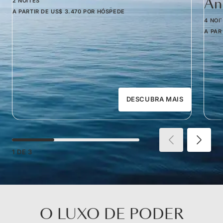
Am
2 NOITES
A PARTIR DE
US$ 3.470
POR HÓSPEDE
4 NOI
A PAR
DESCUBRA MAIS
1
DE
3
O LUXO DE PODER