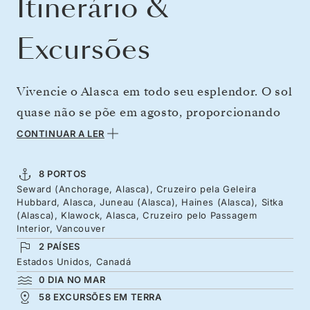
Itinerário &
Excursões
Vivencie o Alasca em todo seu esplendor. O sol
quase não se põe em agosto, proporcionando
ainda mais tempo para contemplar a
CONTINUAR A LER
extraordinária vida selvagem. Aproxime-se de
baleias-jubarte saltando, veja a impressionante
8 PORTOS
Seward (Anchorage, Alasca), Cruzeiro pela Geleira
subida dos salmões nos rios e observe os ursos
Hubbard, Alasca, Juneau (Alasca), Haines (Alasca), Sitka
à espreita nas margens. A vegetação
(Alasca), Klawock, Alasca, Cruzeiro pelo Passagem
Interior, Vancouver
exuberante se estende sob os picos
2 PAÍSES
montanhosos enquanto você explora cidades
Estados Unidos, Canadá
históricas e a rica cultura Tlingit rumo a
0 DIA NO MAR
58 EXCURSÕES EM TERRA
Vancouver.