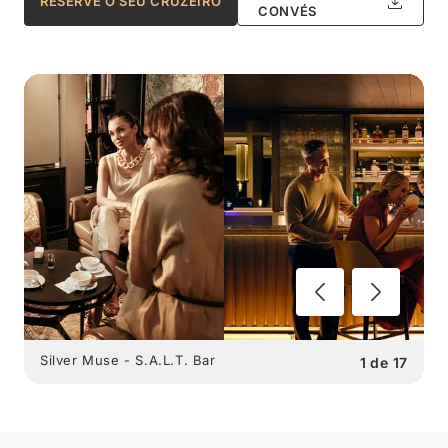
RESERVE O SEU CRUZEIRO
CONVÉS
Silver Muse - S.A.L.T. Bar
1
de
17