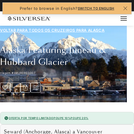
+1-888-978-4070
Prefer to browse in English?
SWITCH TO ENGLISH
VOLTAR PARA TODOS OS CRUZEIROS PARA
ALASCA
Alaska Featuring Juneau &
Hubbard Glacier
Viagem
#
SM280803007
OFERTA POR TEMPO LIMITADO
POUPE 10%
POUPE 20%
Seward (Anchorage, Alasca) a Vancouver