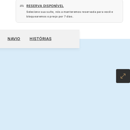
RESERVA DISPONÍVEL
Selecione sua suíte, nós a manteremos reservada para você e
bloquearemos o preço por
7 dias
.
120
RESERVE O SEU CRUZEIRO
SOLICITE UM ORÇAMENTO
NAVIO
HISTÓRIAS