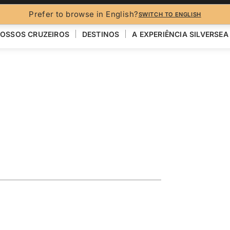
Prefer to browse in English?
SWITCH TO ENGLISH
OSSOS CRUZEIROS
DESTINOS
A EXPERIÊNCIA SILVERSEA
ise Featuring
n
R
VER MAPA