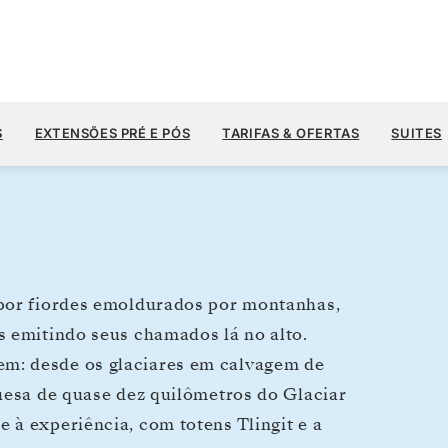
US$ 5.
US$ 6.400
29 DE JUN.
→
6 DE JUL. DE 2028
A PARTIR DE
S
EXTENSÕES PRÉ E PÓS
TARIFAS & OFERTAS
SUITES
7 DIAS
POR HÓSPEDE, COM TARIFA ALL-INCLUSIVE
 por fiordes emoldurados por montanhas,
s emitindo seus chamados lá no alto.
m: desde os glaciares em calvagem de
quesa de quase dez quilômetros do Glaciar
 à experiência, com totens Tlingit e a