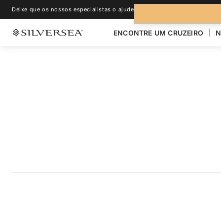
Deixe que os nossos especialistas o ajudem.
+1-888-978-4070
ENCONTRE UM CRUZEIRO
N
VOLTAR PARA TODOS OS CRUZEIROS PARA
ALASCA
Alaska Glacier Cru
Juneau & Ketchika
Viagem
#
MO280629007
ADICIONAR AOS FAVORITOS
COMPARTILHAR
BAIXA