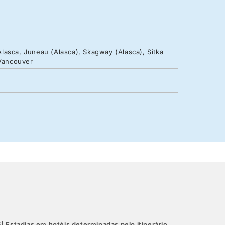
lasca, Juneau (Alasca), Skagway (Alasca), Sitka
 Vancouver
Estadias em hotéis determinadas pelo itinerário