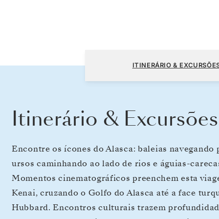
Seward (Anchorage, Alasca) a Vancouver
ITINERÁRIO & EXCURSÕE
Itinerário & Excursões
Encontre os ícones do Alasca: baleias navegando
ursos caminhando ao lado de rios e águias-careca
Momentos cinematográficos preenchem esta viage
Kenai, cruzando o Golfo do Alasca até a face tur
Hubbard. Encontros culturais trazem profundidade