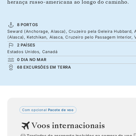
herança russo-americana ao longo do caminho.
8 PORTOS
Seward (Anchorage, Alasca), Cruzeiro pela Geleira Hubbard, A
(Alasca), Ketchikan, Alasca, Cruzeiro pelo Passagem Interior,
2 PAÍSES
Estados Unidos, Canadá
0 DIA NO MAR
68 EXCURSÕES EM TERRA
Com opcional
Pacote de voo
Voos internacionais
Traslados de aeroporto incluídos na compra do voo