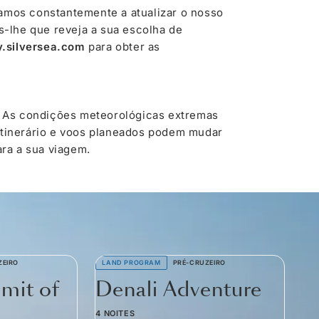
tamos constantemente a atualizar o nosso
-lhe que reveja a sua escolha de
.silversea.com
para obter as
z. As condições meteorológicas extremas
 itinerário e voos planeados podem mudar
ra a sua viagem.
ZEIRO
LAND PROGRAM
PRÉ-CRUZEIRO
mit of
Denali Adventure
4 NOITES