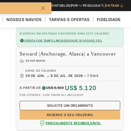
CATÁLOGOS
PEDIR UM ORÇAMENTO
BLOG
POR
PESQUISA
ENTRAR
NOSSOS NAVIOS
TARIFAS E OFERTAS
FIDELIDADE
3
OFERTAS EM DESTAQUE DISPONÍVEIS PARA ESTE CRUZEIRO
OFERTA POR TEMPO LIMITADO
POUPE 10%
POUPE 20%
Seward (Anchorage, Alasca) a Vancouver
SILVER MOON
DATAS DO CRUZEIRO
29 DE JUN.
→
6 DE JUL. DE 2028
•
7 DIAS
US$ 5.120
A PARTIR DE
US$ 6.400
POR HÓSPEDE, COM TARIFA ALL-INCLUSIVE
SOLICITE UM ORÇAMENTO
RESERVE O SEU CRUZEIRO
PARCIALMENTE REEMBOLSÁVEL