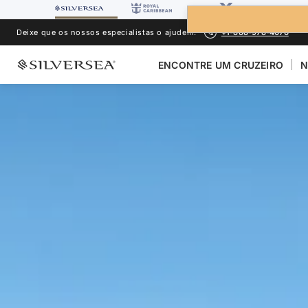
Deixe que os nossos especialistas o ajudem.
+1-888-978-4070
ENCONTRE UM CRUZEIRO
N