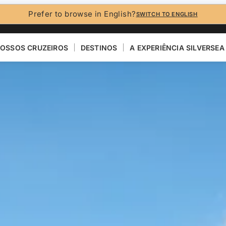
Prefer to browse in English?
SWITCH TO ENGLISH
OSSOS CRUZEIROS
DESTINOS
A EXPERIÊNCIA SILVERSEA