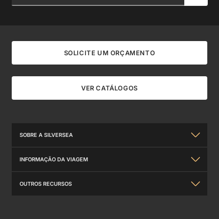
SOLICITE UM ORÇAMENTO
VER CATÁLOGOS
SOBRE A SILVERSEA
Sobre nós
INFORMAÇÃO DA VIAGEM
Silversea Experiência
Informações Gerais
OUTROS RECURSOS
Relações com investidores
Travel Insurance
Contate-nos
Prémios Internacionais