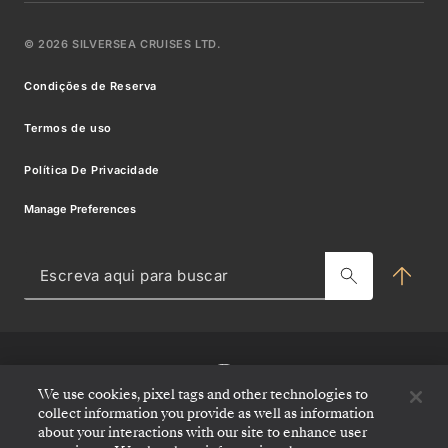
Requisitos De Viagem
Catálogos
Nossos Parceiros Em Luxo
©
2026
SILVERSEA CRUISES LTD.
Pacotes Wifi
Venetian Society
Carreiras de Silversea
Condições de Reserva
Perguntas Frequentes (FAQss)
Registe-
Benefícios E Tarifas
Comunicados de Imprensa
Termos de uso
se
O que levar
Best Fare Guarantee
Modern Slavery Statement
Política De Privacidade
para
Silver Shore Baggage Valet
Termos e condições de ofertas
Manage Preferences
Subscrever-se para receber ofertas
receber
Centro de agentes de viagens
ofertas
Cruzeiros Charter & de Incentivos
Esc
e
aqui
Blog
para
novidades
bus
MY SILVERSEA
Seja
We use cookies, pixel tags and other technologies to
o
collect information you provide as well as information
primeiro
about your interactions with our site to enhance user
a