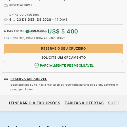
SILVER WHISPER
DATAS DO CRUZEIRO
6
→
23 DE DEZ. DE 2028
•
17 DIAS
US$ 5.400
A PARTIR DE
US$ 9.000
POR HÓSPEDE, COM TARIFA ALL-INCLUSIVE
RESERVE O SEU CRUZEIRO
SOLICITE UM ORÇAMENTO
PARCIALMENTE REEMBOLSÁVEL
RESERVA DISPONÍVEL
Selecione sua suíte, nós a manteremos reservada para você e bloquearemos o
preço por
7 dias
.
US$ 5.400
US$ 9.000
A PARTIR DE
ITINERÁRIO & EXCURSÕES
TARIFAS & OFERTAS
SUITES
POR HÓSPEDE, COM TARIFA ALL-INCLUSIVE
RESERVE O SEU CRUZEIRO
SOLICITE UM ORÇAMENTO