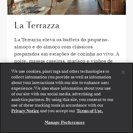
La Terrazza
La Terrazza eleva os buffets do pequeno-
almoço e do almoço com clássicos
preparados em estações de cozinha ao vivo. À
noite, massas caseiras, marisco e vinhos de
categoria são o segredo para o jantar italiano
We use cookies, pixel tags and other technologies to
perfeito.
collect information you provide as well as information
about your interactions with our site to enhance user
experience. We also share information about your use
of our site with our social media, advertising and
analytics partners. By using this site, you consent to our
use of these tracking tools in accordance with our
Privacy Notice
and you accept our
Terms of Use.
Manage Preferences