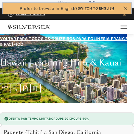
Prefer to browse in English?
SWITCH TO ENGLISH
+1-888-978-4070
VOLTAR PARA TODOS OS CRUZEIROS PARA
POLINÉSIA FRANCESA
& PACÍFICO
Hawaii Featuring Hilo & Kauai
Viagem
#
WH281206017
OFERTA POR TEMPO LIMITADO
POUPE 20%
POUPE 40%
Papeete (Tahiti) a San Diego, California