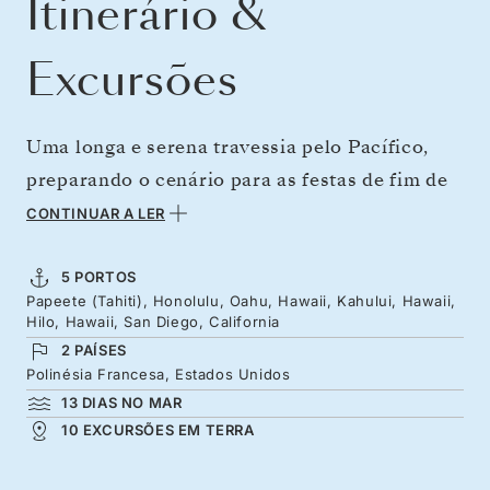
Itinerário &
Excursões
Uma longa e serena travessia pelo Pacífico,
preparando o cenário para as festas de fim de
ano com dias sonhadores ao sabor do mar e a
CONTINUAR A LER
oportunidade de conhecer as ilhas
exuberantes do Havaí. De um dos recantos
5 PORTOS
Papeete (Tahiti), Honolulu, Oahu, Hawaii, Kahului, Hawaii,
mais distantes e deslumbrantes do planeta, o
Hilo, Hawaii, San Diego, California
Taiti, navegue rumo ao norte em direção à
2 PAÍSES
exuberância tropical do Havaí, à cultura Aloha
Polinésia Francesa, Estados Unidos
13 DIAS NO MAR
e às celebrações de Mele Kalikimaka, antes
10 EXCURSÕES EM TERRA
que dias tranquilos em alto-mar levem você
até San Diego.