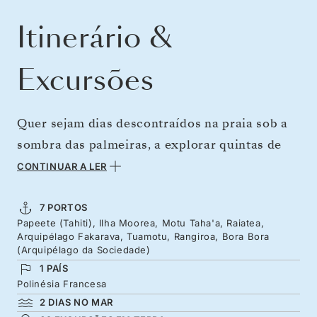
Itinerário &
Excursões
Quer sejam dias descontraídos na praia sob a
sombra das palmeiras, a explorar quintas de
pérolas ou a andar de caiaque pelos rios de
CONTINUAR A LER
florestas selvagens, pode explorar as Ilhas
Sociedade ao seu próprio ritmo. Seguimos
7 PORTOS
Papeete (Tahiti), Ilha Moorea, Motu Taha'a, Raiatea,
viagem em direção às Reservas da Biosfera da
Arquipélago Fakarava, Tuamotu, Rangiroa, Bora Bora
UNESCO para praticar mergulho em atóis,
(Arquipélago da Sociedade)
1 PAÍS
regressando depois às visões idílicas do
Polinésia Francesa
Pacífico: as cabanas de colmo, praias repletas
2 DIAS NO MAR
de palmeiras e uma vida marinha