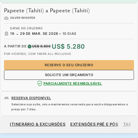
Papeete (Tahiti) a Papeete (Tahiti)
SILVER WHISPER
DATAS DO CRUZEIRO
19
→
29 DE MAR. DE 2028
•
10 DIAS
US$ 5.280
A PARTIR DE
US$ 6.600
POR HÓSPEDE, COM TARIFA ALL-INCLUSIVE
RESERVE O SEU CRUZEIRO
SOLICITE UM ORÇAMENTO
PARCIALMENTE REEMBOLSÁVEL
RESERVA DISPONÍVEL
Selecione sua suíte, nós a manteremos reservada para você e bloquearemos o
preço por
7 dias
.
US$ 5.280
US$ 6.600
A PARTIR DE
ITINERÁRIO & EXCURSÕES
EXTENSÕES PRÉ E PÓS
TARIF
POR HÓSPEDE, COM TARIFA ALL-INCLUSIVE
RESERVE O SEU CRUZEIRO
SOLICITE UM ORÇAMENTO