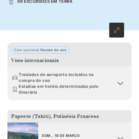
69 EXCURSÕES EM TERRA
caleidoscópica. Viaje a bordo do Silver
Whisper numa viagem de ida e volta sem igual
a partir de Tahiti.
Com opcional
Pacote de voo
Voos internacionais
Traslados de aeroporto incluídos na
compra do voo
Estadias em hotéis determinadas pelo
itinerário
Papeete (Tahiti)
,
Polinésia Francesa
DOM., 19 DE MARÇO