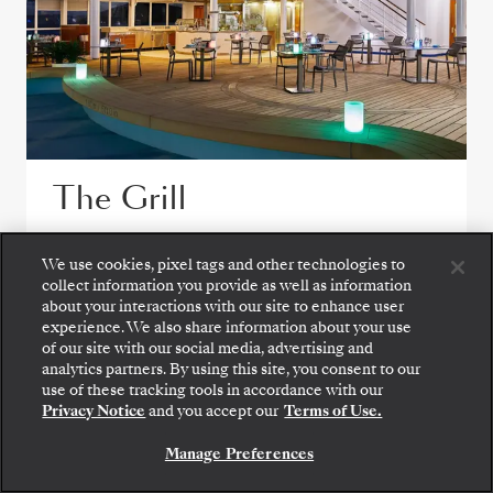
The Grill
Desfrute de saladas frescas, marisco
We use cookies, pixel tags and other technologies to
grelhado e bifes no ponto no The Grill, um
collect information you provide as well as information
favorito junto à piscina.
about your interactions with our site to enhance user
experience. We also share information about your use
of our site with our social media, advertising and
analytics partners. By using this site, you consent to our
use of these tracking tools in accordance with our
VER TODAS AS OPÇÕES DE REFEIÇÃO
Privacy Notice
and you accept our
Terms of Use.
Manage Preferences