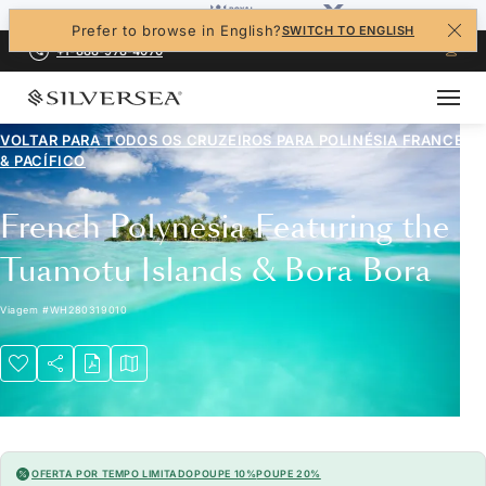
Prefer to browse in English?
SWITCH TO ENGLISH
+1-888-978-4070
VOLTAR PARA TODOS OS CRUZEIROS PARA
POLINÉSIA FRANCESA
& PACÍFICO
French Polynesia Featuring the
Tuamotu Islands & Bora Bora
Viagem
#
WH280319010
OFERTA POR TEMPO LIMITADO
POUPE 10%
POUPE 20%