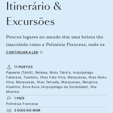
Itinerário &
Excursões
Poucos lugares no mundo têm uma beleza tão
imaculada como a Polinésia Francesa, onde os
picos vulcânicos emergem das águas
CONTINUAR A LER
cristalinas e os corais cintilam com as suas
cores. Ao longo de 14 dias, viaje de Tahiti até às
11 PORTOS
Papeete (Tahiti), Raiatea, Motu Taha'a, Arquipélago
ilhas mais icónicas da região. Descubra a lagoa
Fakarava, Tuamotu, Ilhas Fatu Hiva, Marquesas, Ilhas Nuku
tranquila de Moorea e passe dois dias em
Hiva, Marquesas, Ilhas Tahuata, Marquesas, Rangiroa,
Huahine, Bora Bora (Arquipélago da Sociedade), Ilha
Raiatea descobrindo as tradições da Polinésia.
Moorea
Aventure-se pelas dramáticas Ilhas Marquesas
1 PAÍS
Polinésia Francesa
e desfrute do atol de Rangiroa, um mundo de
3 DIAS NO MAR
raias manta, golfinhos e tubarões. Regresse a