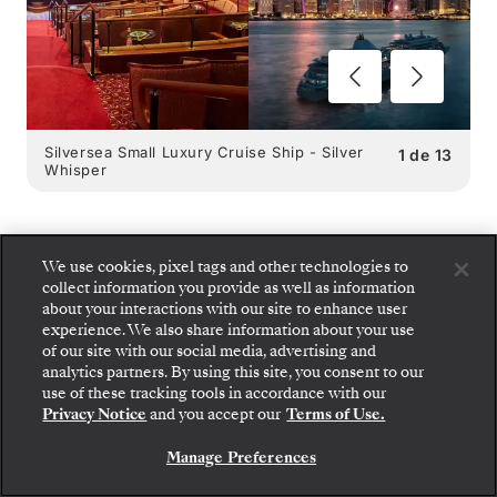
Silversea Small Luxury Cruise Ship - Silver
1
de
13
Whisper
We use cookies, pixel tags and other technologies to
collect information you provide as well as information
SILVER WHISPER
OPÇÕES
about your interactions with our site to enhance user
experience. We also share information about your use
GASTRONÔMICAS
:
of our site with our social media, advertising and
analytics partners. By using this site, you consent to our
4 RESTAURANTES
use of these tracking tools in accordance with our
Privacy Notice
and you accept our
Terms of Use.
Manage Preferences