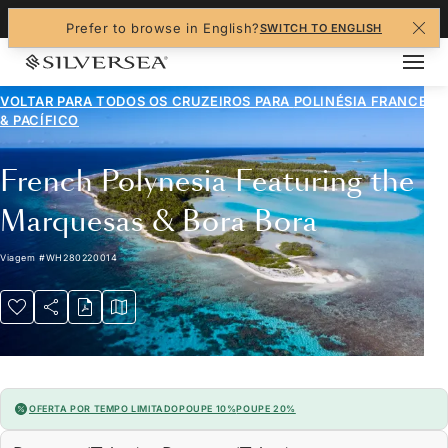
+1-888-978-4070
Prefer to browse in English?
SWITCH TO ENGLISH
VOLTAR PARA TODOS OS CRUZEIROS PARA
POLINÉSIA FRANCESA
& PACÍFICO
French Polynesia Featuring the
Marquesas & Bora Bora
Viagem
#
WH280220014
OFERTA POR TEMPO LIMITADO
POUPE 10%
POUPE 20%