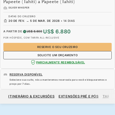
Papeete (Tahiti) a Papeete (Tahiti)
SILVER WHISPER
DATAS DO CRUZEIRO
20 DE FEV.
→
5 DE MAR. DE 2028
•
14 DIAS
US$ 6.880
A PARTIR DE
US$ 8.600
POR HÓSPEDE, COM TARIFA ALL-INCLUSIVE
RESERVE O SEU CRUZEIRO
SOLICITE UM ORÇAMENTO
PARCIALMENTE REEMBOLSÁVEL
RESERVA DISPONÍVEL
Selecione sua suíte, nós a manteremos reservada para você e bloquearemos o
preço por
7 dias
.
US$ 6.880
US$ 8.600
A PARTIR DE
ITINERÁRIO & EXCURSÕES
EXTENSÕES PRÉ E PÓS
TARIF
POR HÓSPEDE, COM TARIFA ALL-INCLUSIVE
RESERVE O SEU CRUZEIRO
SOLICITE UM ORÇAMENTO