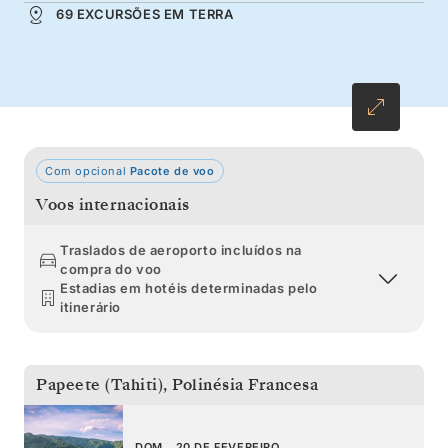
69 EXCURSÕES EM TERRA
Bora Bora para um final perfeito.
Com opcional
Pacote de voo
Voos internacionais
Traslados de aeroporto incluídos na
compra do voo
Estadias em hotéis determinadas pelo
itinerário
Papeete (Tahiti)
,
Polinésia Francesa
DOM., 20 DE FEVEREIRO