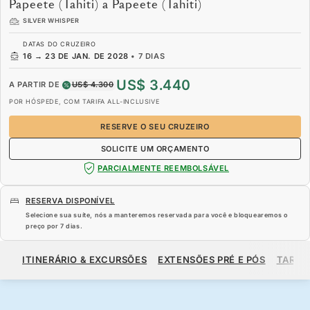
Papeete (Tahiti) a Papeete (Tahiti)
SILVER WHISPER
DATAS DO CRUZEIRO
16
→
23 DE JAN. DE 2028
•
7 DIAS
US$ 3.440
A PARTIR DE
US$ 4.300
POR HÓSPEDE, COM TARIFA ALL-INCLUSIVE
RESERVE O SEU CRUZEIRO
SOLICITE UM ORÇAMENTO
PARCIALMENTE REEMBOLSÁVEL
RESERVA DISPONÍVEL
Selecione sua suíte, nós a manteremos reservada para você e bloquearemos o
preço por
7 dias
.
US$ 3.440
US$ 4.300
A PARTIR DE
ITINERÁRIO & EXCURSÕES
EXTENSÕES PRÉ E PÓS
TARIF
POR HÓSPEDE, COM TARIFA ALL-INCLUSIVE
RESERVE O SEU CRUZEIRO
SOLICITE UM ORÇAMENTO