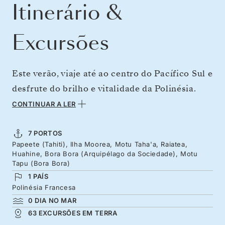
Itinerário &
Excursões
Este verão, viaje até ao centro do Pacífico Sul e
desfrute do brilho e vitalidade da Polinésia.
Levado pelos ventos alísios de Tahiti a
CONTINUAR A LER
Moorea, descubra as ilhas deslumbrantes
repletas de cores e contrastes: dos picos
7 PORTOS
Papeete (Tahiti), Ilha Moorea, Motu Taha'a, Raiatea,
verdes aos vales exuberantes e lagoas
Huahine, Bora Bora (Arquipélago da Sociedade), Motu
cristalinas com peixes tropicais coloridos.
Tapu (Bora Bora)
1 PAÍS
Respire o ar com aroma a baunilha nas praias
Polinésia Francesa
de Taha’a, explore as paisagens sagradas de
0 DIA NO MAR
Raiatea e deixe-se deslumbrar pelo
63 EXCURSÕES EM TERRA
extraordinário tom de azul de Bora Bora.