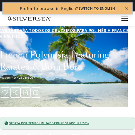
+1-888-978-4070
Prefer to browse in English?
SWITCH TO ENGLISH
VOLTAR PARA TODOS OS CRUZEIROS PARA
POLINÉSIA FRANCESA
& PACÍFICO
French Polynesia Featuring
Raiatea & Bora Bora
Viagem
#
WH280116007
OFERTA POR TEMPO LIMITADO
POUPE 10%
POUPE 20%