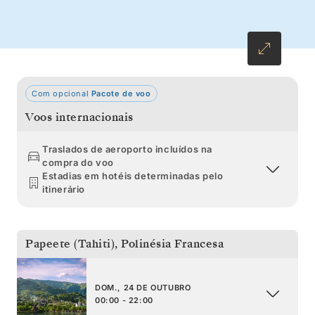
enquanto viaja de Tahiti numa aventura de sete
dias pelas Ilhas Sociedade.
Com opcional
Pacote de voo
Voos internacionais
Traslados de aeroporto incluídos na
compra do voo
Estadias em hotéis determinadas pelo
itinerário
Papeete (Tahiti)
,
Polinésia Francesa
DOM., 24 DE OUTUBRO
00:00 - 22:00