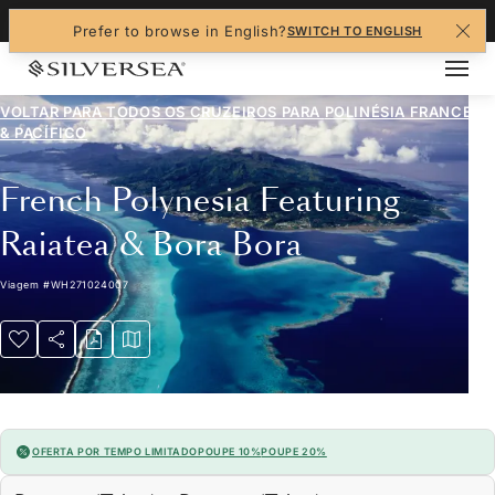
+1-888-978-4070
Prefer to browse in English?
SWITCH TO ENGLISH
VOLTAR PARA TODOS OS CRUZEIROS PARA
POLINÉSIA FRANCESA
& PACÍFICO
French Polynesia Featuring
Raiatea & Bora Bora
Viagem
#
WH271024007
OFERTA POR TEMPO LIMITADO
POUPE 10%
POUPE 20%