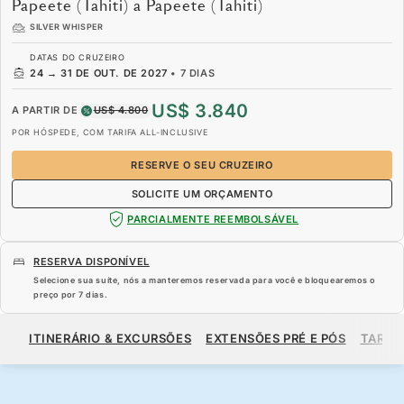
Papeete (Tahiti) a Papeete (Tahiti)
SILVER WHISPER
DATAS DO CRUZEIRO
24
→
31 DE OUT. DE 2027
•
7 DIAS
US$ 3.840
A PARTIR DE
US$ 4.800
POR HÓSPEDE, COM TARIFA ALL-INCLUSIVE
RESERVE O SEU CRUZEIRO
SOLICITE UM ORÇAMENTO
PARCIALMENTE REEMBOLSÁVEL
RESERVA DISPONÍVEL
Selecione sua suíte, nós a manteremos reservada para você e bloquearemos o
preço por
7 dias
.
US$ 3.840
US$ 4.800
A PARTIR DE
ITINERÁRIO & EXCURSÕES
EXTENSÕES PRÉ E PÓS
TARIF
POR HÓSPEDE, COM TARIFA ALL-INCLUSIVE
RESERVE O SEU CRUZEIRO
SOLICITE UM ORÇAMENTO