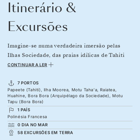
Itinerário &
Excursões
Imagine-se numa verdadeira imersão pelas
Ilhas Sociedade, das praias idílicas de Tahiti
até aos picos dramáticos de Moorea e à areia
CONTINUAR A LER
branca de Taha’a. Continuamos pelo coração
sagrado de Raiatea, pelas vistas estonteantes
7 PORTOS
Papeete (Tahiti), Ilha Moorea, Motu Taha'a, Raiatea,
de Huahine e pela icónica lagoa de Bora Bora e
Huahine, Bora Bora (Arquipélago da Sociedade), Motu
os seus icónicos bungalows de colmo. As
Tapu (Bora Bora)
1 PAÍS
estadias prolongadas entre os picos
Polinésia Francesa
verdejantes e as praias idílicas de Raiatea e
0 DIA NO MAR
Bora Bora aprimoram a sua viagem e
58 EXCURSÕES EM TERRA
convidam-no a explorar mais profundamente