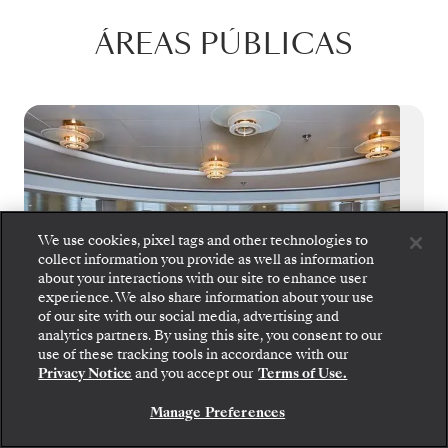
ÁREAS PÚBLICAS
We use cookies, pixel tags and other technologies to
collect information you provide as well as information
about your interactions with our site to enhance user
experience. We also share information about your use
of our site with our social media, advertising and
analytics partners. By using this site, you consent to our
use of these tracking tools in accordance with our
Privacy Notice
and you accept our
Terms of Use.
Panorama Lounge
Manage Preferences
Relaxe e se solte no Panorama Lounge, um