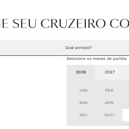
NE SEU CRUZEIRO C
Qual período?
Selecione os meses de partida
2026
2027
JAN.
FEV.
MAI.
JUN.
SET.
OUT.