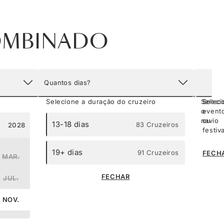
OMBINADO
Quantos dias?
Navios
Eventos
Selecione a duração do cruzeiro
Seleci
Selec
o
event
navio
ou
13-18 dias
83 Cruzeiros
2028
2029
festiv
Silv
19+ dias
91 Cruzeiros
FECH
254 
MAR.
ABR.
Tripu
FECHAR
JUL.
AGO.
Silv
NOV.
DEZ.
596 
Tripu