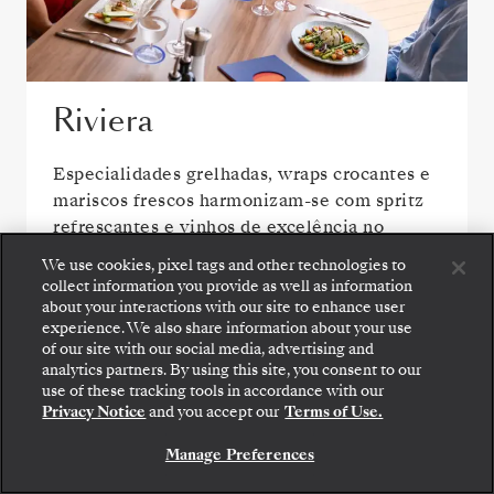
Riviera
Especialidades grelhadas, wraps crocantes e
mariscos frescos harmonizam-se com spritz
refrescantes e vinhos de excelência no
Riviera, o nosso novo restaurante
We use cookies, pixel tags and other technologies to
mediterrânico ao ar livre a bordo do Silver
collect information you provide as well as information
Spirit.
about your interactions with our site to enhance user
experience. We also share information about your use
of our site with our social media, advertising and
analytics partners. By using this site, you consent to our
Embarque: escolha sua suíte e confira as tarifas e
use of these tracking tools in accordance with our
os serviços inclusos antes de confirmar com
Privacy Notice
and you accept our
Terms of Use.
segurança sua viagem com a Silversea.
Manage Preferences
RESERVE A SUA SUITE