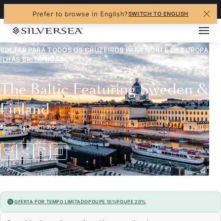
+1-888-978-4070
Prefer to browse in English?
SWITCH TO ENGLISH
VOLTAR PARA TODOS OS CRUZEIROS PARA
NORTE DA EUROPA E
ILHAS BRITÂNICAS
The Baltic Featuring Sweden &
Finland
Viagem
#
SL280719010
OFERTA POR TEMPO LIMITADO
POUPE 10%
POUPE 20%