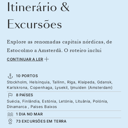
Itinerário &
Excursões
Explore as renomadas capitais nórdicas, de
Estocolmo a Amsterdã. O roteiro inclui
Helsinque, Tallinn, Riga e Copenhague,
CONTINUAR A LER
destacando o design escandinavo, centros
históricos preservados e silhuetas urbanas
10 PORTOS
Stockholm, Helsínquia, Tallinn, Riga, Klaipeda, Gdansk,
com torres elegantes. Admire a arquitetura
Karlskrona, Copenhaga, Lysekil, Ijmuiden (Amsterdam)
barroca de Karlskrona, o patrimônio do âmbar
8 PAÍSES
de Gdansk e a pequena Lysekil, antes de
Suécia, Finlândia, Estónia, Letónia, Lituânia, Polónia,
Dinamarca , Países Baixos
atravessar o Mar do Norte rumo às pontes
1 DIA NO MAR
ornamentadas e aos canais de Amsterdã.
73 EXCURSÕES EM TERRA