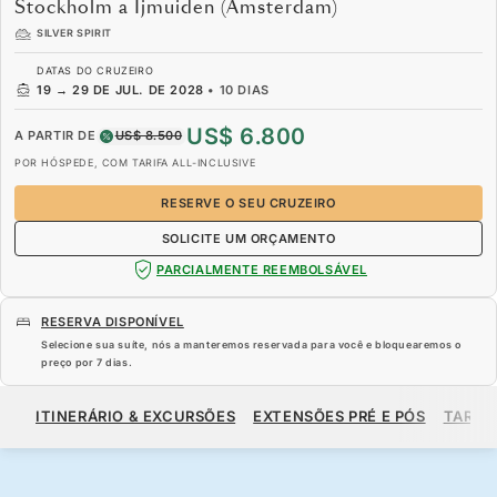
Stockholm a Ijmuiden (Amsterdam)
SILVER SPIRIT
DATAS DO CRUZEIRO
19
→
29 DE JUL. DE 2028
•
10 DIAS
US$ 6.800
A PARTIR DE
US$ 8.500
POR HÓSPEDE, COM TARIFA ALL-INCLUSIVE
RESERVE O SEU CRUZEIRO
SOLICITE UM ORÇAMENTO
PARCIALMENTE REEMBOLSÁVEL
RESERVA DISPONÍVEL
Selecione sua suíte, nós a manteremos reservada para você e bloquearemos o
preço por
7 dias
.
US$ 6.800
US$ 8.500
A PARTIR DE
ITINERÁRIO & EXCURSÕES
EXTENSÕES PRÉ E PÓS
TARIF
POR HÓSPEDE, COM TARIFA ALL-INCLUSIVE
RESERVE O SEU CRUZEIRO
SOLICITE UM ORÇAMENTO