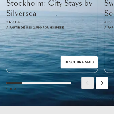
Stockholm: City Stays by
Sw
Silversea
Se
2 NOITES
3 NOI
A PARTIR DE
US$ 2.590
POR HÓSPEDE
A PAR
DESCUBRA MAIS
1
DE
4