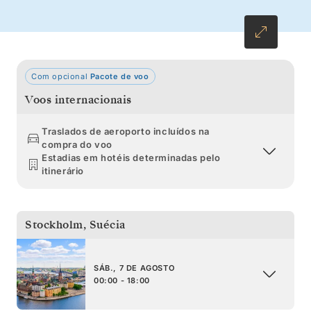
Trondheim antes de regressarmos a
Copenhaga.
Com opcional
Pacote de voo
Voos internacionais
Traslados de aeroporto incluídos na
compra do voo
Estadias em hotéis determinadas pelo
itinerário
Stockholm
,
Suécia
SÁB., 7 DE AGOSTO
00:00 - 18:00