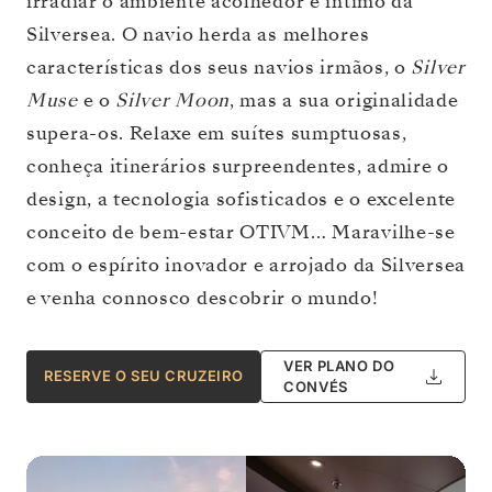
irradiar o ambiente acolhedor e íntimo da
Silversea. O navio herda as melhores
características dos seus navios irmãos, o
Silver
Muse
e o
Silver Moon
, mas a sua originalidade
supera-os. Relaxe em suítes sumptuosas,
conheça itinerários surpreendentes, admire o
design, a tecnologia sofisticados e o excelente
conceito de bem-estar OTIVM… Maravilhe-se
com o espírito inovador e arrojado da Silversea
e venha connosco descobrir o mundo!
VER PLANO DO
RESERVE O SEU CRUZEIRO
CONVÉS