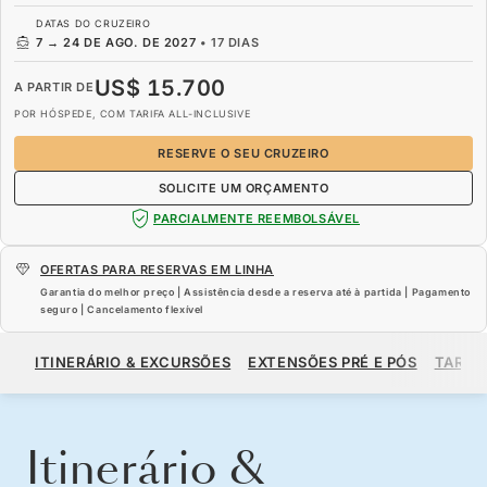
DATAS DO CRUZEIRO
7
→
24 DE AGO. DE 2027
•
17 DIAS
US$ 15.700
A PARTIR DE
POR HÓSPEDE, COM TARIFA ALL-INCLUSIVE
RESERVE O SEU CRUZEIRO
SOLICITE UM ORÇAMENTO
PARCIALMENTE REEMBOLSÁVEL
OFERTAS PARA RESERVAS EM LINHA
Garantia do melhor preço | Assistência desde a reserva até à partida | Pagamento
seguro | Cancelamento flexível
US$ 15.700
A PARTIR DE
ITINERÁRIO & EXCURSÕES
EXTENSÕES PRÉ E PÓS
TARIF
POR HÓSPEDE, COM TARIFA ALL-INCLUSIVE
RESERVE O SEU CRUZEIRO
SOLICITE UM ORÇAMENTO
Itinerário &