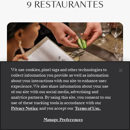
9 RESTAURANTES
We use cookies, pixel tags and other technologies to
collect information you provide as well as information
S.A.L.T. Kitchen
about your interactions with our site to enhance user
experience. We also share information about your use
of our site with our social media, advertising and
O S.A.L.T. Kitchen oferece um menu em
analytics partners. By using this site, you consent to our
Embarque: escolha sua suíte e confira as tarifas e
constante mudança inspirado no destino, com
use of these tracking tools in accordance with our
os serviços inclusos antes de confirmar com
especialidades regionais e sabores locais,
Privacy Notice
and you accept our
Terms of Use.
segurança sua viagem com a Silversea.
todos confecionados com ingredientes de
Manage Preferences
origem responsável. Com 160 vinhos
RESERVE A SUA SUITE
regionais para acompanhar, permite-lhe