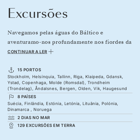
Excursões
Navegamos pelas águas do Báltico e
aventuramo-nos profundamente nos fiordes da
Noruega numa viagem que capta a essência do
CONTINUAR A LER
Norte da Europa da melhor forma. Comece
com uma semana nas orgulhosas nações do
15 PORTOS
Stockholm, Helsínquia, Tallinn, Riga, Klaipeda, Gdansk,
Báltico: de Estocolmo a Copenhaga, onde os
Ystad, Copenhaga, Molde (Romsdal), Trondheim
pináculos, linhas de horizonte modernas e
(Trondelag), Åndalsnes, Bergen, Olden, Vik, Haugesund
8 PAÍSES
torres de vigia medievais se misturam em
Suécia, Finlândia, Estónia, Letónia, Lituânia, Polónia,
becos de calçada. Seguem-se dez dias do
Dinamarca , Noruega
melhor da Noruega, com fiordes, águas
2 DIAS NO MAR
129 EXCURSÕES EM TERRA
paradas e falésias de perder de vista, para além
de cidades históricas como Bergen, Ålesund e