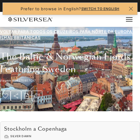
+1-888-978-4070
Prefer to browse in English?
SWITCH TO ENGLISH
VOLTAR PARA TODOS OS CRUZEIROS PARA
NORTE DA EUROPA E
ILHAS BRITÂNICAS
The Baltic & Norwegian Fjords
Featuring Sweden
Viagem
#
DA270807C17
Stockholm a Copenhaga
SILVER DAWN