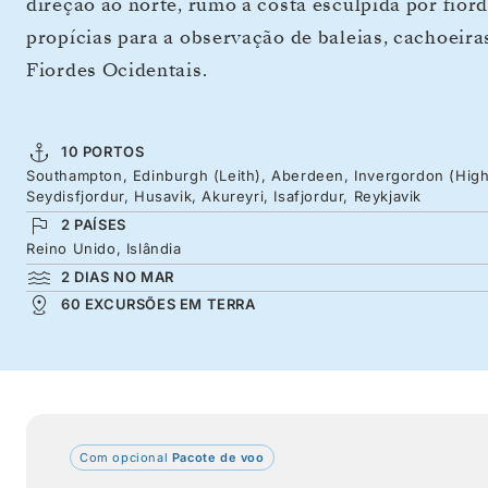
direção ao norte, rumo à costa esculpida por fiord
propícias para a observação de baleias, cachoeira
Fiordes Ocidentais.
10 PORTOS
Southampton, Edinburgh (Leith), Aberdeen, Invergordon (Highl
Seydisfjordur, Husavik, Akureyri, Isafjordur, Reykjavik
2 PAÍSES
Reino Unido, Islândia
2 DIAS NO MAR
60 EXCURSÕES EM TERRA
Com opcional
Pacote de voo