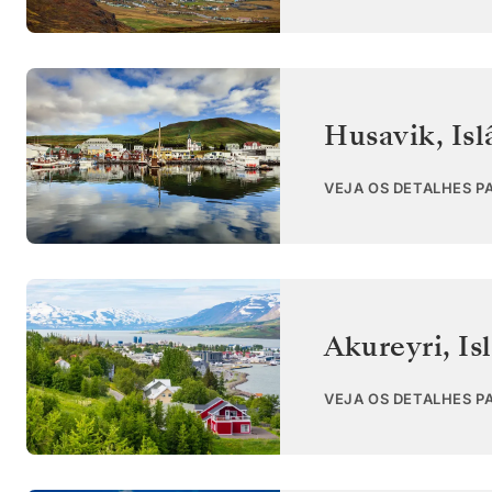
Husavik
,
Isl
VEJA OS DETALHES P
Akureyri
,
Is
VEJA OS DETALHES P