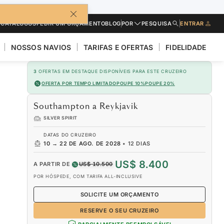
CATÁLOGOS
PEDIR UM ORÇAMENTO
BLOG
POR
PESQUISA
ENTRAR
NOSSOS NAVIOS
TARIFAS E OFERTAS
FIDELIDADE
3
OFERTAS EM DESTAQUE DISPONÍVEIS PARA ESTE CRUZEIRO
OFERTA POR TEMPO LIMITADO
POUPE 10%
POUPE 20%
Southampton a Reykjavik
SILVER SPIRIT
DATAS DO CRUZEIRO
10
→
22 DE AGO. DE 2028
•
12 DIAS
US$ 8.400
A PARTIR DE
US$ 10.500
POR HÓSPEDE, COM TARIFA ALL-INCLUSIVE
SOLICITE UM ORÇAMENTO
RESERVE O SEU CRUZEIRO