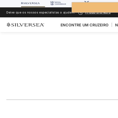
Deixe que os nossos especialistas o ajudem.
+1-888-978-4070
ENCONTRE UM CRUZEIRO
N
VOLTAR PARA TODOS OS CRUZEIROS PARA
NORTE DA EUROPA 
The British Isles F
Edinburgh Military
Viagem
#
SL280810012
ADICIONAR AOS FAVORITOS
COMPARTILHAR
BAIXA