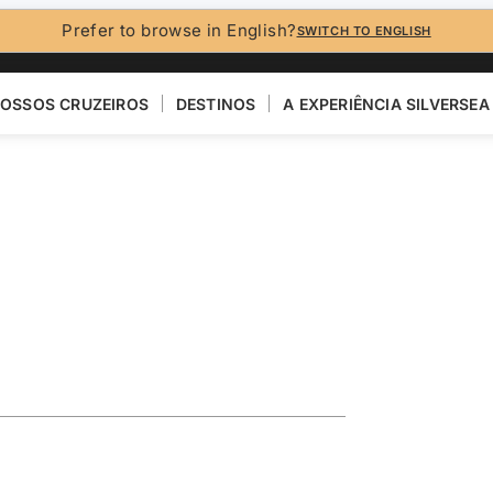
Prefer to browse in English?
SWITCH TO ENGLISH
OSSOS CRUZEIROS
DESTINOS
A EXPERIÊNCIA SILVERSEA
E ILHAS BRITÂNICAS
eaturing the
 Tattoo
R
VER MAPA