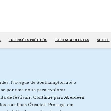
US$ 8.
US$ 10.500
10
→
22 DE AGO. DE 2028
A PARTIR DE
S
EXTENSÕES PRÉ E PÓS
TARIFAS & OFERTAS
SUITES
12 DIAS
POR HÓSPEDE, COM TARIFA ALL-INCLUSIVE
landês. Navegue de Southampton até o
se por uma noite para explorar
da de festivais. Continue para Aberdeen
elos e às Ilhas Órcades. Prossiga em