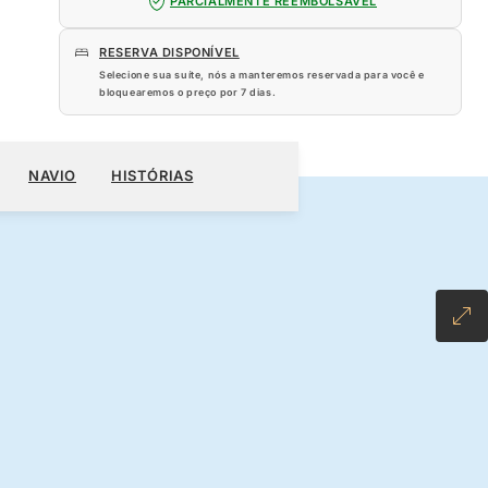
PARCIALMENTE REEMBOLSÁVEL
RESERVA DISPONÍVEL
Selecione sua suíte, nós a manteremos reservada para você e
bloquearemos o preço por
7 dias
.
400
RESERVE O SEU CRUZEIRO
SOLICITE UM ORÇAMENTO
NAVIO
HISTÓRIAS