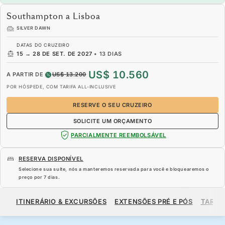
Southampton a Lisboa
SILVER DAWN
DATAS DO CRUZEIRO
15
→
28 DE SET. DE 2027
•
13 DIAS
US$ 10.560
A PARTIR DE
US$ 13.200
POR HÓSPEDE, COM TARIFA ALL-INCLUSIVE
RESERVE O SEU CRUZEIRO
SOLICITE UM ORÇAMENTO
PARCIALMENTE REEMBOLSÁVEL
RESERVA DISPONÍVEL
Selecione sua suíte, nós a manteremos reservada para você e bloquearemos o
preço por
7 dias
.
US$ 10.560
US$ 13.200
A PARTIR DE
ITINERÁRIO & EXCURSÕES
EXTENSÕES PRÉ E PÓS
TARIF
POR HÓSPEDE, COM TARIFA ALL-INCLUSIVE
RESERVE O SEU CRUZEIRO
SOLICITE UM ORÇAMENTO