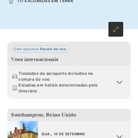
117 EXCURSÕES EM TERRA
brindar ao País Basco. Saboreie o marisco da
Galiza acompanhado por um copo de Albariño
e explore as adegas do Porto a caminho de
Lisboa.
Com opcional
Pacote de voo
Voos internacionais
Traslados de aeroporto incluídos na
compra do voo
Estadias em hotéis determinadas pelo
itinerário
Southampton
,
Reino Unido
QUA., 15 DE SETEMBRO