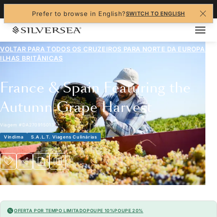
+1-888-978-4070
Prefer to browse in English?
SWITCH TO ENGLISH
VOLTAR PARA TODOS OS CRUZEIROS PARA
NORTE DA EUROPA E
ILHAS BRITÂNICAS
France & Spain Featuring the
Autumn Grape Harvest
Viagem
#
DA270915013
Vindima
S.A.L.T. Viagens Culinárias
OFERTA POR TEMPO LIMITADO
POUPE 10%
POUPE 20%