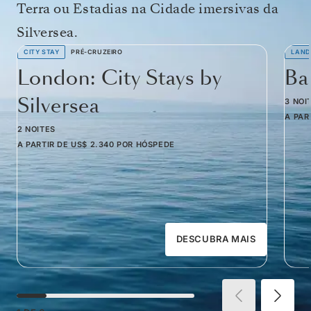
Terra ou Estadias na Cidade imersivas da
Silversea.
CITY STAY
PRÉ-CRUZEIRO
LAND
London: City Stays by
Ba
Silversea
3 NOI
A PAR
2 NOITES
A PARTIR DE
US$ 2.340
POR HÓSPEDE
DESCUBRA MAIS