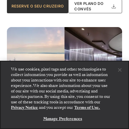
VER PLANO DO
RESERVE O SEU CRUZEIRO
CONVÉS
We use cookies, pixel tags and other technologies to
collect information you provide as well as information
about your interactions with our site to enhance user
experience. We also share information about your use
of our site with our social media, advertising and
analytics partners. By using this site, you consent to our
Embarque: escolha sua suíte e confira as tarifas e
use of these tracking tools in accordance with our
os serviços inclusos antes de confirmar com
Privacy Notice
and you accept our
Terms of Use.
segurança sua viagem com a Silversea.
Silver Dawn - Otium Spa
1
de
12
Manage Preferences
RESERVE A SUA SUITE