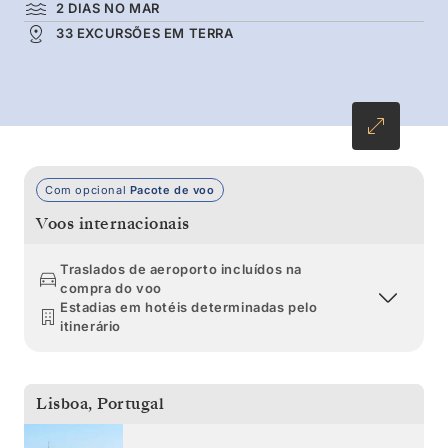
2 DIAS NO MAR
penhascos repletos de papagaios-do-mar antes
33 EXCURSÕES EM TERRA
de chegar a Edimburgo.
Com opcional
Pacote de voo
Voos internacionais
Traslados de aeroporto incluídos na
compra do voo
Estadias em hotéis determinadas pelo
itinerário
Lisboa
,
Portugal