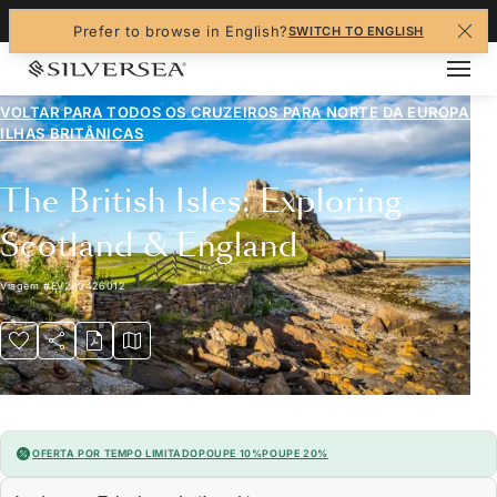
+1-888-978-4070
Prefer to browse in English?
SWITCH TO ENGLISH
VOLTAR PARA TODOS OS CRUZEIROS PARA
NORTE DA EUROPA E
ILHAS BRITÂNICAS
The British Isles: Exploring
Scotland & England
Viagem
#
EV280426012
OFERTA POR TEMPO LIMITADO
POUPE 10%
POUPE 20%