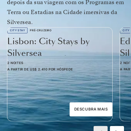
depois da sua viagem com os Programas em
Terra ou Estadias na Cidade imersivas da
Silversea.
CITY STAY
PRÉ-CRUZEIRO
CITY
Lisbon: City Stays by
Ed
Silversea
Si
2 NOITES
2 NOI
A PARTIR DE
US$ 2.410
POR HÓSPEDE
A PAR
DESCUBRA MAIS