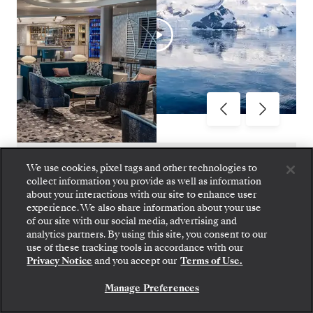
Silver Endeavour Inaugural Season
1
de
10
We use cookies, pixel tags and other technologies to
collect information you provide as well as information
about your interactions with our site to enhance user
experience. We also share information about your use
of our site with our social media, advertising and
analytics partners. By using this site, you consent to our
Embarque: escolha sua suíte e confira as tarifas e
SILVER ENDEAVOUR
use of these tracking tools in accordance with our
os serviços inclusos antes de confirmar com
Privacy Notice
and you accept our
Terms of Use.
segurança sua viagem com a Silversea.
OPÇÕES
Manage Preferences
RESERVE A SUA SUITE
GASTRONÔMICAS
: