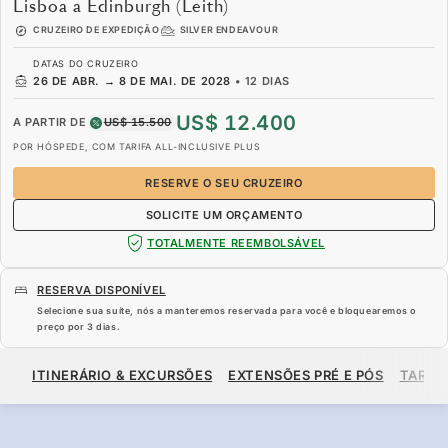
Lisboa a Edinburgh (Leith)
CRUZEIRO DE EXPEDIÇÃO
SILVER ENDEAVOUR
DATAS DO CRUZEIRO
26 DE ABR.
→
8 DE MAI. DE 2028
•
12 DIAS
US$ 12.400
A PARTIR DE
US$ 15.500
POR HÓSPEDE, COM TARIFA ALL-INCLUSIVE PLUS
RESERVE O SEU CRUZEIRO
SOLICITE UM ORÇAMENTO
TOTALMENTE REEMBOLSÁVEL
RESERVA DISPONÍVEL
Selecione sua suíte, nós a manteremos reservada para você e bloquearemos o
preço por
3 dias
.
US$ 12.400
US$ 15.500
A PARTIR DE
ITINERÁRIO & EXCURSÕES
EXTENSÕES PRÉ E PÓS
TARIF
POR HÓSPEDE, COM TARIFA ALL-INCLUSIVE PLUS
RESERVE O SEU CRUZEIRO
SOLICITE UM ORÇAMENTO