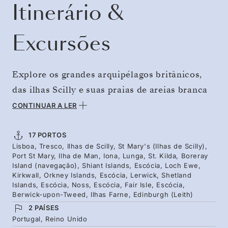
Itinerário &
Excursões
Explore os grandes arquipélagos britânicos,
das ilhas Scilly e suas praias de areias branca
ao históricos brochs das Shetland ao norte.
CONTINUAR A LER
Navegue de Lisboa para as ilhas mais
selvagens do Reino Unido, com destaque para
17 PORTOS
Lisboa, Tresco, Ilhas de Scilly, St Mary's (Ilhas de Scilly),
St Kilda, que ostenta duplo reconhecimento
Port St Mary, Ilha de Man, Iona, Lunga, St. Kilda, Boreray
Unesco, com seus penhascos íngremes.
Island (navegação), Shiant Islands, Escócia, Loch Ewe,
Kirkwall, Orkney Islands, Escócia, Lerwick, Shetland
Abandonadas pelos humanos, as ilhas são o
Islands, Escócia, Noss, Escócia, Fair Isle, Escócia,
Berwick-upon-Tweed, Ilhas Farne, Edinburgh (Leith)
habitat de uma das maiores colônias de
2 PAÍSES
gansos-patolas do mundo. Visite jardins
Portugal, Reino Unido
aquecidos pelo Golfo, santuários espirituais e