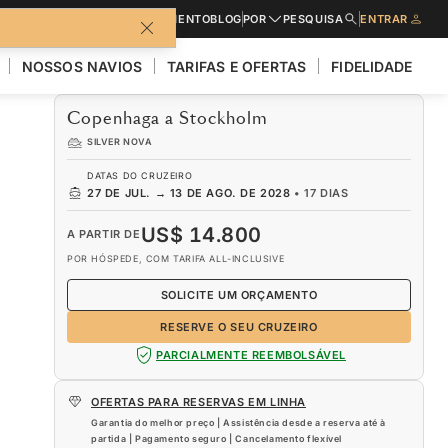
CATÁLOGOS
PEDIR UM ORÇAMENTO
BLOG
POR
PESQUISA
ENTRAR
NOSSOS NAVIOS
TARIFAS E OFERTAS
FIDELIDADE
Copenhaga a Stockholm
SILVER NOVA
DATAS DO CRUZEIRO
27 DE JUL.
→
13 DE AGO. DE 2028
•
17 DIAS
US$ 14.800
A PARTIR DE
POR HÓSPEDE, COM TARIFA ALL-INCLUSIVE
SOLICITE UM ORÇAMENTO
RESERVE O SEU CRUZEIRO
PARCIALMENTE REEMBOLSÁVEL
OFERTAS PARA RESERVAS EM LINHA
Garantia do melhor preço | Assistência desde a reserva até à
partida | Pagamento seguro | Cancelamento flexível