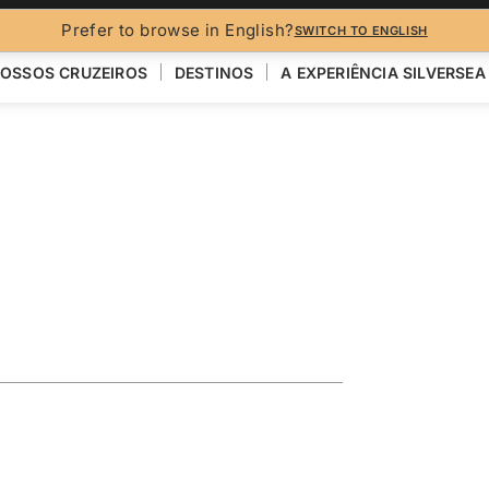
Prefer to browse in English?
SWITCH TO ENGLISH
OSSOS CRUZEIROS
DESTINOS
A EXPERIÊNCIA SILVERSEA
E ILHAS BRITÂNICAS
 the Baltic
k
R