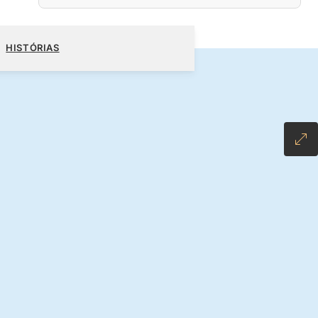
00
RESERVE O SEU CRUZEIRO
SOLICITE UM ORÇAMENTO
HISTÓRIAS
LUSIVE