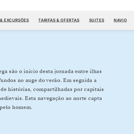
US$ 14.8
27 DE JUL.
→
13 DE AGO. DE 2028
A PARTIR DE
 & EXCURSÕES
TARIFAS & OFERTAS
SUITES
NAVIO
17 DIAS
POR HÓSPEDE, COM TARIFA ALL-INC
a são o início desta jornada entre ilhas
fundos no auge do verão. Em seguida a
 de histórias, compartilhadas por capitais
medievais. Esta navegação ao norte capta
s pelo homem.