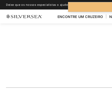
Deixe que os nossos especialistas o ajudem.
+1-888-978-4070
ENCONTRE UM CRUZEIRO
N
VOLTAR PARA TODOS OS CRUZEIROS PARA
NORTE DA EUROPA 
Norwegian Fjords &
Featuring Denmar
Viagem
#
SN280727C17
ADICIONAR AOS FAVORITOS
COMPARTILHAR
BAIXA