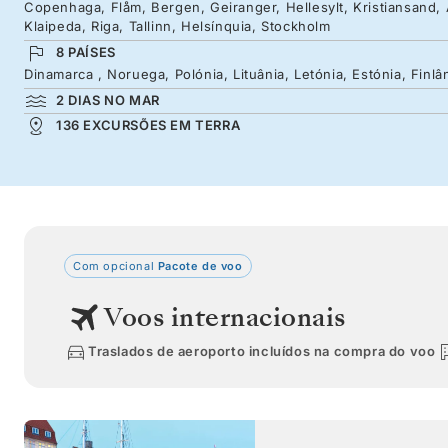
Copenhaga, Flåm, Bergen, Geiranger, Hellesylt, Kristiansand,
Klaipeda, Riga, Tallinn, Helsínquia, Stockholm
8 PAÍSES
Dinamarca , Noruega, Polónia, Lituânia, Letónia, Estónia, Finlâ
2 DIAS NO MAR
136 EXCURSÕES EM TERRA
Com opcional
Pacote de voo
Voos internacionais
Traslados de aeroporto incluídos na compra do voo