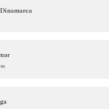
Dinamarca
 mar
ERS
ga