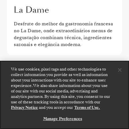
La Dame
Desfrute do melhor da gastronomia francesa
no La Dame, onde extraordinários menus de
degustação combinam técnica, ingredientes
sazonais e elegância moderna.
VER TODAS AS OPÇÕES DE REFEIÇÃO
We use cookies, pixel tags and other technologies to
collect information you provide as well as information
about your interactions with our site to enhance user
experience. We also share information about your use
of our site with our social media, advertising and
analytics partners. By using this site, you consent to our
Embarque: escolha sua suíte e confira as tarifas e
use of these tracking tools in accordance with our
os serviços inclusos antes de confirmar com
ÁREAS PÚBLICAS
Privacy Notice
and you accept our
Terms of Use.
segurança sua viagem com a Silversea.
Manage Preferences
RESERVE A SUA SUITE