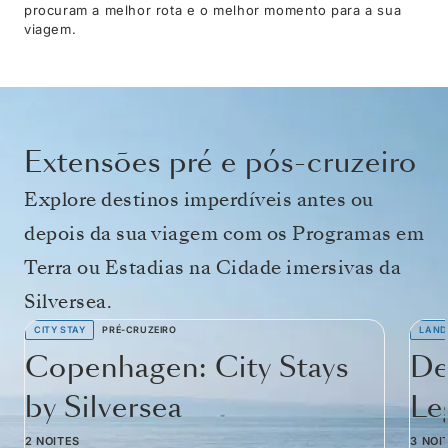
procuram a melhor rota e o melhor momento para a sua
viagem.
Extensões pré e pós-cruzeiro
Explore destinos imperdíveis antes ou
depois da sua viagem com os Programas em
Terra ou Estadias na Cidade imersivas da
Silversea.
CITY STAY
PRÉ-CRUZEIRO
LAND
Copenhagen: City Stays
De
by Silversea
Le
2 NOITES
3 NOI