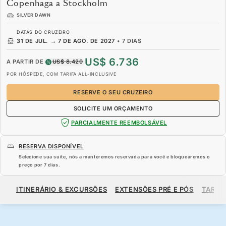
Copenhaga a Stockholm
SILVER DAWN
DATAS DO CRUZEIRO
31 DE JUL.
→
7 DE AGO. DE 2027
•
7 DIAS
US$ 6.736
A PARTIR DE
US$ 8.420
POR HÓSPEDE, COM TARIFA ALL-INCLUSIVE
RESERVE O SEU CRUZEIRO
SOLICITE UM ORÇAMENTO
PARCIALMENTE REEMBOLSÁVEL
RESERVA DISPONÍVEL
Selecione sua suíte, nós a manteremos reservada para você e bloquearemos o
preço por
7 dias
.
US$ 6.736
US$ 8.420
A PARTIR DE
ITINERÁRIO & EXCURSÕES
EXTENSÕES PRÉ E PÓS
TARIF
POR HÓSPEDE, COM TARIFA ALL-INCLUSIVE
RESERVE O SEU CRUZEIRO
SOLICITE UM ORÇAMENTO