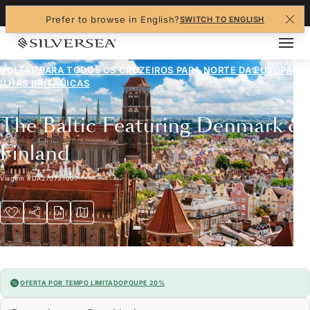
+1-888-978-4070
Prefer to browse in English?
SWITCH TO ENGLISH
VOLTAR PARA TODOS OS CRUZEIROS PARA
NORTE DA EUROPA E
ILHAS BRITÂNICAS
The Baltic Featuring Denmark &
Finland
Viagem
#
DA270731007
OFERTA POR TEMPO LIMITADO
POUPE 20%