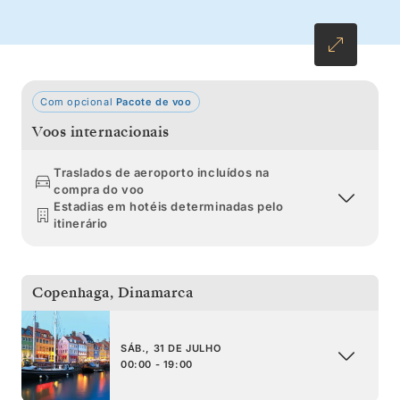
Com opcional
Pacote de voo
Voos internacionais
Traslados de aeroporto incluídos na
compra do voo
Estadias em hotéis determinadas pelo
itinerário
Copenhaga
,
Dinamarca
SÁB., 31 DE JULHO
00:00 - 19:00