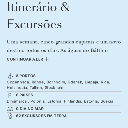
Itinerário &
Excursões
Uma semana, cinco grandes capitais e um novo
destino todos os dias. As águas do Báltico
repletas de história testemunharam ataques
CONTINUAR A LER
Viking e comércio da Liga Hanseática,
impérios medievais e potências modernas a
8 PORTOS
Copenhaga, Ronne, Bornholm, Gdansk, Liepaja, Riga,
lutar pelo controlo. De Copenhaga a
Helsínquia, Tallinn, Stockholm
Estocolmo, encontrará a riqueza de Gdansk, os
6 PAÍSES
pináculos de Riga e Helsínquia. Tudo leva ao
Dinamarca , Polónia, Letónia, Finlândia, Estónia, Suécia
0 DIA NO MAR
grande final em Tallin e Estocolmo, com um
62 EXCURSÕES EM TERRA
toque arquitetónico, beleza fresca e elegância
escandinava.