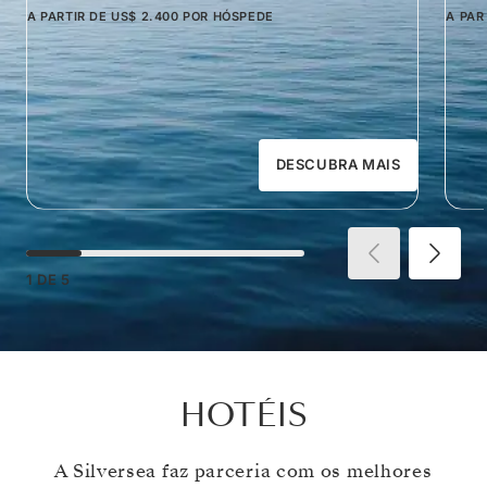
A PARTIR DE
US$ 2.400
POR HÓSPEDE
A PAR
DESCUBRA MAIS
1
DE
5
HOTÉIS
A Silversea faz parceria com os melhores