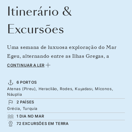
Itinerário &
Excursões
Uma semana de luxuosa exploração do Mar
Egeu, alternando entre as Ilhas Gregas, a
influência otomana e zonas costeiras
CONTINUAR A LER
elegantes. No fim da época alta, quando já não
há vestígios das multidões, mas o tempo ainda
6 PORTOS
Atenas (Pireu), Heraclião, Rodes, Kuşadası, Míconos,
está quente, descubra as diferentes camadas
Náuplia
da civilização mediterrânica, desde os palácios
2 PAÍSES
da civilização Minoica de Iráclio ao castelo
Grécia, Turquia
1 DIA NO MAR
medieval de Rodes e às ruínas de Éfeso, na
72 EXCURSÕES EM TERRA
costa da Turquia. O estilo de Mykonos e o