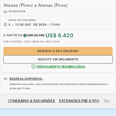
Atenas (Pireu) a Atenas (Pireu)
SILVER NOVA
DATAS DO CRUZEIRO
5
→
12 DE OUT. DE 2026
•
7 DIAS
US$ 6.420
A PARTIR DE
US$ 10.700
POR HÓSPEDE, COM TARIFA ALL-INCLUSIVE
RESERVE O SEU CRUZEIRO
SOLICITE UM ORÇAMENTO
PARCIALMENTE REEMBOLSÁVEL
RESERVA DISPONÍVEL
Selecione sua suíte, nós a manteremos reservada para você e bloquearemos o
preço por
2 dias
.
US$ 6.420
US$ 10.700
A PARTIR DE
ITINERÁRIO & EXCURSÕES
EXTENSÕES PRÉ E PÓS
TARIF
POR HÓSPEDE, COM TARIFA ALL-INCLUSIVE
RESERVE O SEU CRUZEIRO
SOLICITE UM ORÇAMENTO