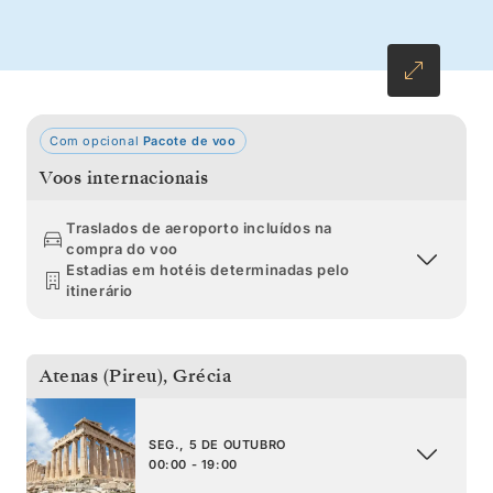
ambiente romântico de Nafplion oferecem o
contraponto perfeito antes do regresso a
Atenas.
Com opcional
Pacote de voo
Voos internacionais
Traslados de aeroporto incluídos na
compra do voo
Estadias em hotéis determinadas pelo
itinerário
Atenas (Pireu)
,
Grécia
SEG., 5 DE OUTUBRO
00:00 - 19:00