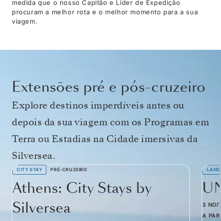
medida que o nosso Capitão e Líder de Expedição
procuram a melhor rota e o melhor momento para a sua
viagem.
Extensões pré e pós-cruzeiro
Explore destinos imperdíveis antes ou
depois da sua viagem com os Programas em
Terra ou Estadias na Cidade imersivas da
Silversea.
CITY STAY
PRÉ-CRUZEIRO
LAND
Athens: City Stays by
UN
Silversea
3 NOI
A PAR