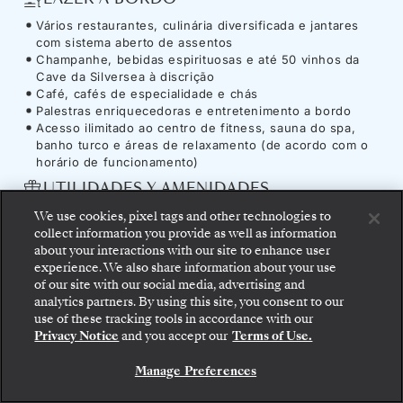
Vários restaurantes, culinária diversificada e jantares
com sistema aberto de assentos
Champanhe, bebidas espirituosas e até 50 vinhos da
Cave da Silversea à discrição
Café, cafés de especialidade e chás
Palestras enriquecedoras e entretenimento a bordo
Acesso ilimitado ao centro de fitness, sauna do spa,
banho turco e áreas de relaxamento (de acordo com o
horário de funcionamento)
UTILIDADES Y AMENIDADES
Acesso ilimitado a Internet
We use cookies, pixel tags and other technologies to
Gratificações a bordo
collect information you provide as well as information
about your interactions with our site to enhance user
experience. We also share information about your use
of our site with our social media, advertising and
analytics partners. By using this site, you consent to our
Embarque: escolha sua suíte e confira as tarifas e
Navio
-
Silver Nova
use of these tracking tools in accordance with our
os serviços inclusos antes de confirmar com
Privacy Notice
and you accept our
Terms of Use.
segurança sua viagem com a Silversea.
Manage Preferences
RESERVE A SUA SUITE
Transcenda horizontes a bordo do
Silver Nova
,