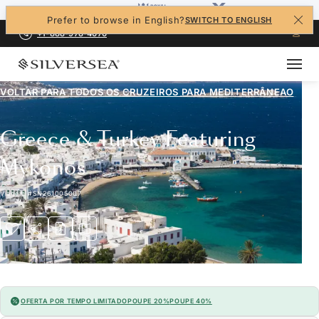
Prefer to browse in English?
SWITCH TO ENGLISH
+1-888-978-4070
VOLTAR PARA TODOS OS CRUZEIROS PARA
MEDITERRÂNEAO
Greece & Turkey Featuring
Mykonos
Viagem
#
SN261005007
OFERTA POR TEMPO LIMITADO
POUPE 20%
POUPE 40%