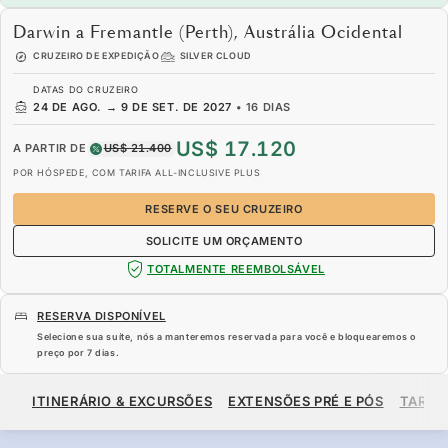
Darwin a Fremantle (Perth), Austrália Ocidental
CRUZEIRO DE EXPEDIÇÃO
SILVER CLOUD
DATAS DO CRUZEIRO
24 DE AGO.
→
9 DE SET. DE 2027
•
16 DIAS
US$ 17.120
A PARTIR DE
US$ 21.400
POR HÓSPEDE, COM TARIFA ALL-INCLUSIVE PLUS
RESERVE O SEU CRUZEIRO
SOLICITE UM ORÇAMENTO
TOTALMENTE REEMBOLSÁVEL
RESERVA DISPONÍVEL
Selecione sua suíte, nós a manteremos reservada para você e bloquearemos o
preço por
7 dias
.
US$ 17.120
US$ 21.400
A PARTIR DE
ITINERÁRIO & EXCURSÕES
EXTENSÕES PRÉ E PÓS
TARIF
POR HÓSPEDE, COM TARIFA ALL-INCLUSIVE PLUS
RESERVE O SEU CRUZEIRO
SOLICITE UM ORÇAMENTO