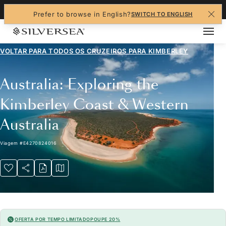
+1-888-978-4070
Prefer to browse in English?
SWITCH TO ENGLISH
VOLTAR PARA TODOS OS CRUZEIROS PARA
KIMBERLEY
Australia: Exploring the
Kimberley Coast & Western
Australia
Viagem
#
E4270824016
OFERTA POR TEMPO LIMITADO
POUPE 20%