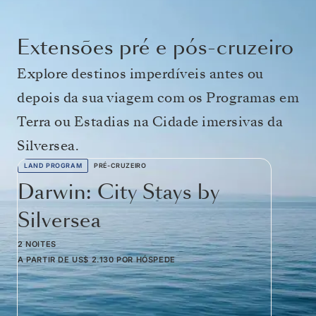
Extensões pré e pós-cruzeiro
Explore destinos imperdíveis antes ou
depois da sua viagem com os Programas em
Terra ou Estadias na Cidade imersivas da
Silversea.
LAND PROGRAM
PRÉ-CRUZEIRO
Darwin: City Stays by
Silversea
2 NOITES
A PARTIR DE
US$ 2.130
POR HÓSPEDE