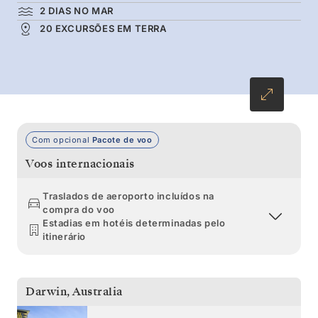
2 DIAS NO MAR
entre santuários naturais, antes de explorar o
20 EXCURSÕES EM TERRA
património indígena da Austrália e a sua arte
rupestre bem preservada.
Com opcional
Pacote de voo
Voos internacionais
Traslados de aeroporto incluídos na
compra do voo
Estadias em hotéis determinadas pelo
itinerário
Darwin
,
Australia