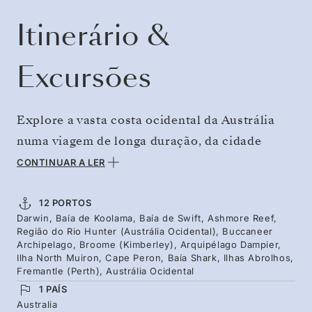
Itinerário &
Excursões
Explore a vasta costa ocidental da Austrália
numa viagem de longa duração, da cidade
tropical de Darwin a Perth, o posto remoto no
CONTINUAR A LER
Oceano Índico. Nesta viagem poderá explorar
arquipélagos raramente visitados, desde as
12 PORTOS
Darwin, Baía de Koolama, Baía de Swift, Ashmore Reef,
marés agitadas de Buccaneer às 42 idílicas
Região do Rio Hunter (Austrália Ocidental), Buccaneer
ilhas de Dampier. Durante a viagem, não perca
Archipelago, Broome (Kimberley), Arquipélago Dampier,
Ilha North Muiron, Cape Peron, Baía Shark, Ilhas Abrolhos,
a oportunidade de observar as baleias-jubarte,
Fremantle (Perth), Austrália Ocidental
os dugongos e golfinhos. Pratique mergulho
1 PAÍS
Australia
entre os ecossistemas de corais densos e por