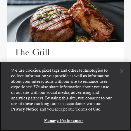
The Grill
Desfrute de saladas frescas, marisco
We use cookies, pixel tags and other technologies to
grelhado e bifes no ponto no The Grill, um
collect information you provide as well as information
favorito junto à piscina.
about your interactions with our site to enhance user
experience. We also share information about your use
of our site with our social media, advertising and
analytics partners. By using this site, you consent to our
use of these tracking tools in accordance with our
Privacy Notice
and you accept our
Terms of Use.
Manage Preferences