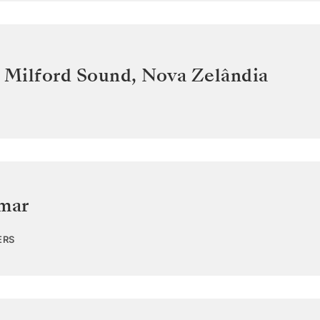
o Milford Sound
,
Nova Zelândia
 mar
ERS