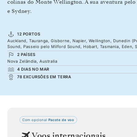
colinas do Monte Wellington. A sua aventura pelo
e Sydney.
12 PORTOS
Auckland, Tauranga, Gisborne, Napier, Wellington, Dunedin (Po
Sound, Passeio pelo Milford Sound, Hobart, Tasmania, Eden, 
2 PAÍSES
Nova Zelândia, Australia
4 DIAS NO MAR
78 EXCURSÕES EM TERRA
Com opcional
Pacote de voo
Voos internacionais