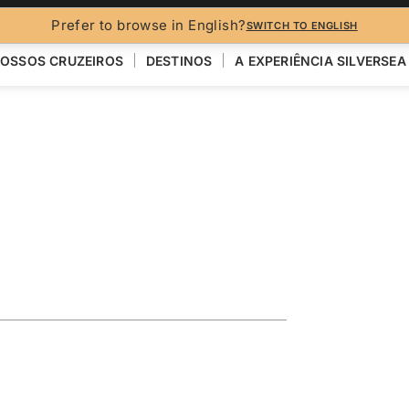
Prefer to browse in English?
SWITCH TO ENGLISH
OSSOS CRUZEIROS
DESTINOS
A EXPERIÊNCIA SILVERSEA
A ZELÂNDIA
ealand
a
R
VER MAPA