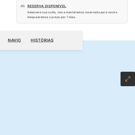
RESERVA DISPONÍVEL
Selecione sua suíte, nós a manteremos reservada para você e
bloquearemos o preço por
7 dias
.
620
RESERVE O SEU CRUZEIRO
SOLICITE UM ORÇAMENTO
NAVIO
HISTÓRIAS