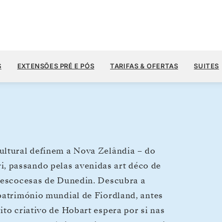
US$ 10.
US$ 11.800
12
→
26 DE FEV. DE 2028
A PARTIR DE
S
EXTENSÕES PRÉ E PÓS
TARIFAS & OFERTAS
SUITES
14 DIAS
POR HÓSPEDE, COM TARIFA ALL-INCLUSIVE
ultural definem a Nova Zelândia – do
, passando pelas avenidas art déco de
s escocesas de Dunedin. Descubra a
 património mundial de Fiordland, antes
ito criativo de Hobart espera por si nas