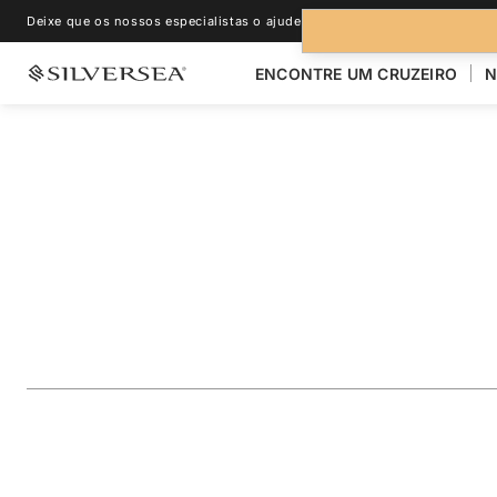
Deixe que os nossos especialistas o ajudem.
+1-888-978-4070
ENCONTRE UM CRUZEIRO
N
VOLTAR PARA TODOS OS CRUZEIROS PARA
AUSTRÁLIA & NOV
Australia & New Z
Featuring Tasmani
Viagem
#
MO280212014
ADICIONAR AOS FAVORITOS
COMPARTILHAR
BAIXA