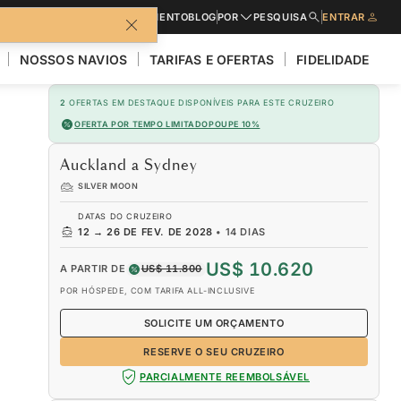
CATÁLOGOS
PEDIR UM ORÇAMENTO
BLOG
POR
PESQUISA
ENTRAR
NOSSOS NAVIOS
TARIFAS E OFERTAS
FIDELIDADE
2
OFERTAS EM DESTAQUE DISPONÍVEIS PARA ESTE CRUZEIRO
OFERTA POR TEMPO LIMITADO
POUPE 10%
Auckland a Sydney
SILVER MOON
DATAS DO CRUZEIRO
12
→
26 DE FEV. DE 2028
•
14 DIAS
US$ 10.620
A PARTIR DE
US$ 11.800
POR HÓSPEDE, COM TARIFA ALL-INCLUSIVE
SOLICITE UM ORÇAMENTO
RESERVE O SEU CRUZEIRO
PARCIALMENTE REEMBOLSÁVEL