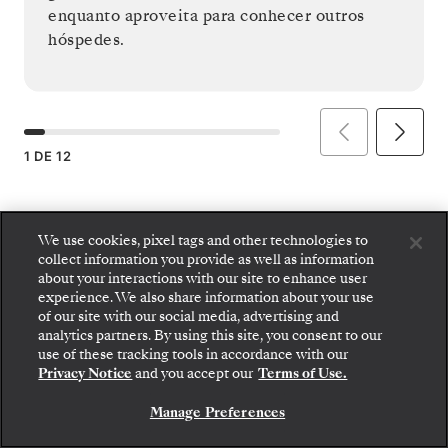
enquanto aproveita para conhecer outros
hóspedes.
1
DE
12
We use cookies, pixel tags and other technologies to
collect information you provide as well as information
about your interactions with our site to enhance user
experience. We also share information about your use
of our site with our social media, advertising and
analytics partners. By using this site, you consent to our
Embarque: escolha sua suíte e confira as tarifas e
use of these tracking tools in accordance with our
os serviços inclusos antes de confirmar com
Privacy Notice
and you accept our
Terms of Use.
segurança sua viagem com a Silversea.
Manage Preferences
RESERVE A SUA SUITE