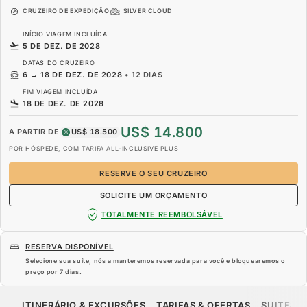
CRUZEIRO DE EXPEDIÇÃO
SILVER CLOUD
INÍCIO VIAGEM INCLUÍDA
5 DE DEZ. DE 2028
DATAS DO CRUZEIRO
6
→
18 DE DEZ. DE 2028
•
12 DIAS
FIM VIAGEM INCLUÍDA
18 DE DEZ. DE 2028
US$ 14.800
A PARTIR DE
US$ 18.500
POR HÓSPEDE, COM TARIFA ALL-INCLUSIVE PLUS
RESERVE O SEU CRUZEIRO
SOLICITE UM ORÇAMENTO
TOTALMENTE REEMBOLSÁVEL
RESERVA DISPONÍVEL
Selecione sua suíte, nós a manteremos reservada para você e bloquearemos o
preço por
7 dias
.
US$ 14.800
US$ 18.500
A PARTIR DE
ITINERÁRIO & EXCURSÕES
TARIFAS & OFERTAS
SUITES