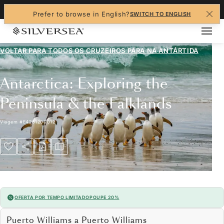
+1-888-978-4070
Prefer to browse in English?
SWITCH TO ENGLISH
VOLTAR PARA TODOS OS CRUZEIROS PARA
NA ANTÁRTIDA
Antarctica: Exploring the
Peninsula & the Falklands
Viagem
#
E4281206012
OFERTA POR TEMPO LIMITADO
POUPE 20%
Puerto Williams a Puerto Williams