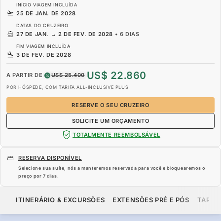
INÍCIO VIAGEM INCLUÍDA
25 DE JAN. DE 2028
DATAS DO CRUZEIRO
27 DE JAN.
→
2 DE FEV. DE 2028
•
6 DIAS
FIM VIAGEM INCLUÍDA
3 DE FEV. DE 2028
US$ 22.860
A PARTIR DE
US$ 25.400
POR HÓSPEDE, COM TARIFA ALL-INCLUSIVE PLUS
RESERVE O SEU CRUZEIRO
SOLICITE UM ORÇAMENTO
TOTALMENTE REEMBOLSÁVEL
RESERVA DISPONÍVEL
Selecione sua suíte, nós a manteremos reservada para você e bloquearemos o
preço por
7 dias
.
US$ 22.860
US$ 25.400
A PARTIR DE
ITINERÁRIO & EXCURSÕES
EXTENSÕES PRÉ E PÓS
TARIF
POR HÓSPEDE, COM TARIFA ALL-INCLUSIVE PLUS
RESERVE O SEU CRUZEIRO
SOLICITE UM ORÇAMENTO