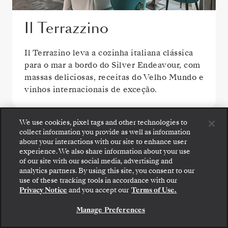
Il Terrazzino
Il Terrazino leva a cozinha italiana clássica
para o mar a bordo do Silver Endeavour, com
massas deliciosas, receitas do Velho Mundo e
vinhos internacionais de exceção.
We use cookies, pixel tags and other technologies to
collect information you provide as well as information
about your interactions with our site to enhance user
experience. We also share information about your use
of our site with our social media, advertising and
analytics partners. By using this site, you consent to our
Embarque: escolha sua suíte e confira as tarifas e
use of these tracking tools in accordance with our
os serviços inclusos antes de confirmar com
Privacy Notice
and you accept our
Terms of Use.
segurança sua viagem com a Silversea.
Manage Preferences
RESERVE A SUA SUITE
The Restaurant