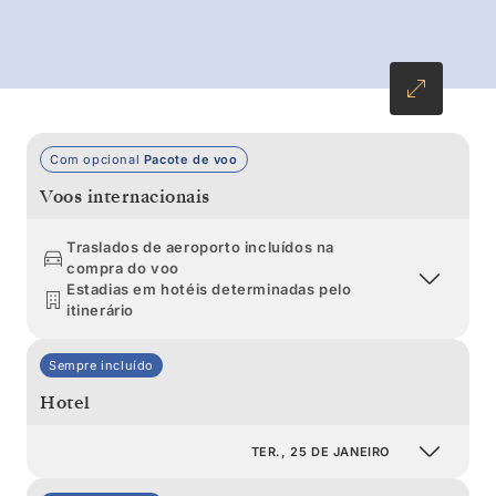
atravessar o Oceano Antártico, esta viagem é a
pura imersão pela Antártida.
Com opcional
Pacote de voo
Voos internacionais
Traslados de aeroporto incluídos na
compra do voo
Estadias em hotéis determinadas pelo
itinerário
Sempre incluído
Hotel
TER., 25 DE JANEIRO