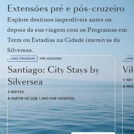
Extensões pré e pós-cruzeiro
Explore destinos imperdíveis antes ou
depois da sua viagem com os Programas em
Terra ou Estadias na Cidade imersivas da
Silversea.
LAND PROGRAM
PRÉ-CRUZEIRO
LAND
Santiago: City Stays by
Vi
Silversea
5 NOI
A PAR
3 NOITES
A PARTIR DE
US$ 1.900
POR HÓSPEDE