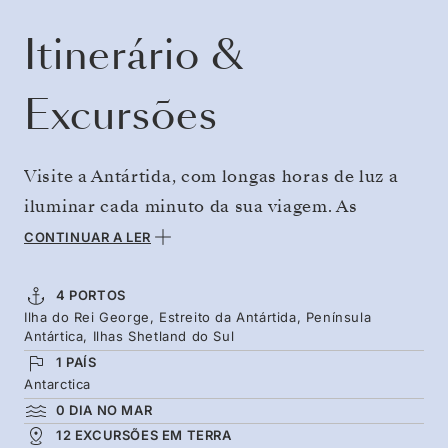
Itinerário &
Excursões
Visite a Antártida, com longas horas de luz a
iluminar cada minuto da sua viagem. As
montanhas cobertas por neve elevam-se por
CONTINUAR A LER
entre icebergues à deriva, com glaciares em
tons de azul e vida selvagem abundante. Voe de
4 PORTOS
Ilha do Rei George, Estreito da Antártida, Península
e para a Ilha King George para um acesso mais
Antártica, Ilhas Shetland do Sul
simples a este mundo remoto e extremo.
1 PAÍS
Comece pelo Estreito da Antártida, passe três
Antarctica
0 DIA NO MAR
dias na Península, seguindo-se as Ilhas
12 EXCURSÕES EM TERRA
Shetland do Sul. Sem necessidade de