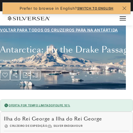
+1-888-978-4070
Prefer to browse in English?
SWITCH TO ENGLISH
VOLTAR PARA TODOS OS CRUZEIROS PARA
NA ANTÁRTIDA
Antarctica: Fly the Drake Passage
Viagem
#
EV280127006
OFERTA POR TEMPO LIMITADO
POUPE 10%
Ilha do Rei George a Ilha do Rei George
CRUZEIRO DE EXPEDIÇÃO
SILVER ENDEAVOUR