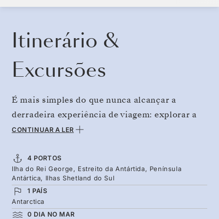
RESERVE O SEU CRUZEIRO
SOLICITE UM ORÇAMENTO
Itinerário &
Excursões
É mais simples do que nunca alcançar a
derradeira experiência de viagem: explorar a
Antártida. Os voos de ida e volta da Ilha King
CONTINUAR A LER
George oferecem uma imersão imediata, ideal
para os hóspedes que preferem não fazer a
4 PORTOS
Ilha do Rei George, Estreito da Antártida, Península
travessia por mar. Viaje no início da estação, à
Antártica, Ilhas Shetland do Sul
medida que as aves regressam à Península
1 PAÍS
Antártica, os pinguins preparam os seus
Antarctica
0 DIA NO MAR
ninhos e as focas espreguiçam-se ao sol. Uma