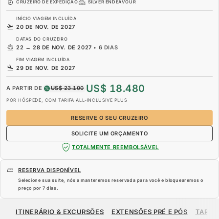
CRUZEIRO DE EXPEDIÇÃO
SILVER ENDEAVOUR
INÍCIO VIAGEM INCLUÍDA
20 DE NOV. DE 2027
DATAS DO CRUZEIRO
22
→
28 DE NOV. DE 2027
•
6 DIAS
FIM VIAGEM INCLUÍDA
29 DE NOV. DE 2027
US$ 18.480
A PARTIR DE
US$ 23.100
POR HÓSPEDE, COM TARIFA ALL-INCLUSIVE PLUS
RESERVE O SEU CRUZEIRO
SOLICITE UM ORÇAMENTO
TOTALMENTE REEMBOLSÁVEL
RESERVA DISPONÍVEL
Selecione sua suíte, nós a manteremos reservada para você e bloquearemos o
preço por
7 dias
.
US$ 18.480
US$ 23.100
A PARTIR DE
ITINERÁRIO & EXCURSÕES
EXTENSÕES PRÉ E PÓS
TARIF
POR HÓSPEDE, COM TARIFA ALL-INCLUSIVE PLUS