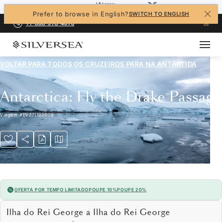
Prefer to browse in English?
SWITCH TO ENGLISH
+1-888-978-4070
VOLTAR PARA TODOS OS CRUZEIROS PARA
NA ANTÁRTIDA
Antarctica: Fly the Drake Passage
Viagem
#
EV271122006
OFERTA POR TEMPO LIMITADO
POUPE 10%
POUPE 20%
Ilha do Rei George a Ilha do Rei George