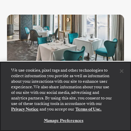
Il Terrazzino
We use cookies, pixel tags and other technologies to
collect information you provide as well as information
about your interactions with our site to enhance user
Il Terrazino leva a cozinha italiana clássica
experience. We also share information about your use
para o mar a bordo do Silver Endeavour, com
of our site with our social media, advertising and
analytics partners. By using this site, you consent to our
massas deliciosas, receitas do Velho Mundo e
Embarque: escolha sua suíte e confira as tarifas e
use of these tracking tools in accordance with our
os serviços inclusos antes de confirmar com
vinhos internacionais de exceção.
Privacy Notice
and you accept our
Terms of Use.
segurança sua viagem com a Silversea.
Manage Preferences
RESERVE A SUA SUITE