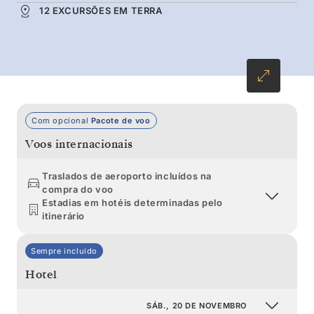
12 EXCURSÕES EM TERRA
aventura única no mundo, com icebergues de
tamanhos imensos, picos montanhosos
majestosos e ideal para quem gosta de
explorar.
Com opcional
Pacote de voo
Voos internacionais
Traslados de aeroporto incluídos na
compra do voo
Estadias em hotéis determinadas pelo
itinerário
Sempre incluído
Hotel
SÁB., 20 DE NOVEMBRO