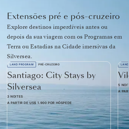
Extensões pré e pós-cruzeiro
Explore destinos imperdíveis antes ou
depois da sua viagem com os Programas em
Terra ou Estadias na Cidade imersivas da
Silversea.
LAND PROGRAM
PRÉ-CRUZEIRO
LAND
Santiago: City Stays by
Vi
Silversea
5 NOI
A PAR
3 NOITES
A PARTIR DE
US$ 1.900
POR HÓSPEDE