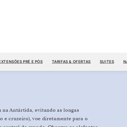
US$ 18.
US$ 23.400
20
→
26 DE OUT. DE 2026
A PARTIR DE
EXTENSÕES PRÉ E PÓS
TARIFAS & OFERTAS
SUITES
N
6 DIAS
POR HÓSPEDE, COM TARIFA ALL-INCLUSIVE PLUS
 na Antártida, evitando as longas
o e cruzeiro), voe diretamente para o