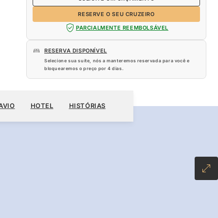
RESERVE O SEU CRUZEIRO
PARCIALMENTE REEMBOLSÁVEL
RESERVA DISPONÍVEL
Selecione sua suíte, nós a manteremos reservada para você e
bloquearemos o preço por
4 dias
.
720
RESERVE O SEU CRUZEIRO
SOLICITE UM ORÇAMENTO
AVIO
HOTEL
HISTÓRIAS