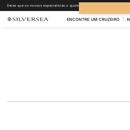
Deixe que os nossos especialistas o ajudem.
+1-888-978-4070
ENCONTRE UM CRUZEIRO
N
VOLTAR PARA TODOS OS CRUZEIROS PARA
NA ANTÁRTIDA
Antarctica: Fly th
Passage
Viagem
#
EV261020006
ADICIONAR AOS FAVORITOS
COMPARTILHAR
BAIXA