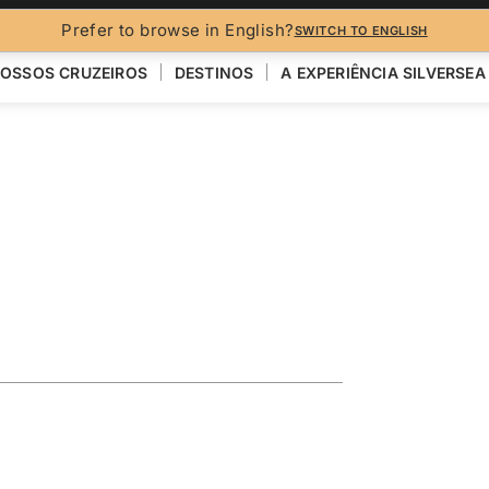
Prefer to browse in English?
SWITCH TO ENGLISH
OSSOS CRUZEIROS
DESTINOS
A EXPERIÊNCIA SILVERSEA
e Drake
R
VER MAPA