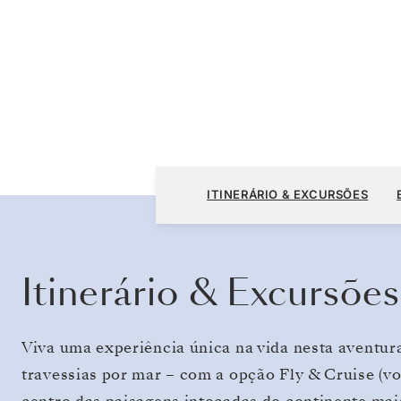
Ilha do Rei George a Ilha do Rei George
ITINERÁRIO & EXCURSÕES
Itinerário & Excursões
Viva uma experiência única na vida nesta aventura
travessias por mar – com a opção Fly & Cruise (vo