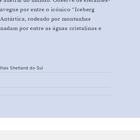
s austral do mundo. Observe os elefantes-
avegue por entre o icónico “Iceberg
da Antártica, rodeado por montanhas
 nadam por entre as águas cristalinas e
Ilhas Shetland do Sul