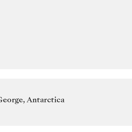
 George
,
Antarctica