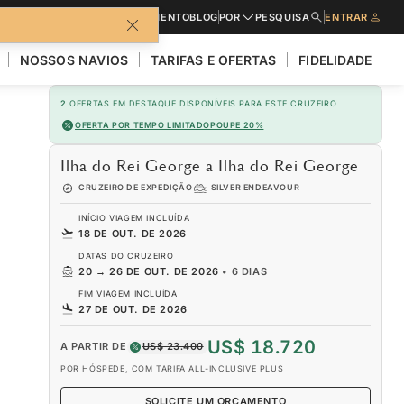
CATÁLOGOS
PEDIR UM ORÇAMENTO
BLOG
POR
PESQUISA
ENTRAR
NOSSOS NAVIOS
TARIFAS E OFERTAS
FIDELIDADE
2
OFERTAS EM DESTAQUE DISPONÍVEIS PARA ESTE CRUZEIRO
OFERTA POR TEMPO LIMITADO
POUPE 20%
Ilha do Rei George a Ilha do Rei George
CRUZEIRO DE EXPEDIÇÃO
SILVER ENDEAVOUR
INÍCIO VIAGEM INCLUÍDA
18 DE OUT. DE 2026
DATAS DO CRUZEIRO
20
→
26 DE OUT. DE 2026
•
6 DIAS
FIM VIAGEM INCLUÍDA
27 DE OUT. DE 2026
US$ 18.720
A PARTIR DE
US$ 23.400
POR HÓSPEDE, COM TARIFA ALL-INCLUSIVE PLUS
SOLICITE UM ORÇAMENTO