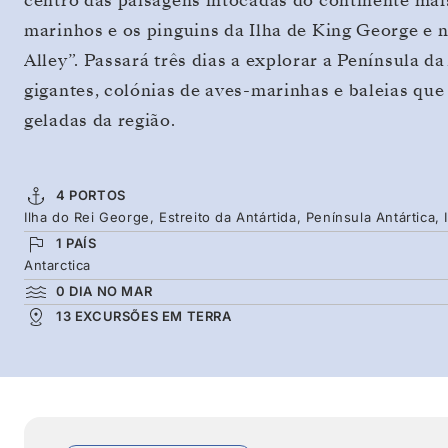
centro das paisagens intocadas do continente mai
marinhos e os pinguins da Ilha de King George e n
Alley”. Passará três dias a explorar a Península 
gigantes, colónias de aves-marinhas e baleias que
geladas da região.
4 PORTOS
Ilha do Rei George, Estreito da Antártida, Península Antártica, 
1 PAÍS
Antarctica
0 DIA NO MAR
13 EXCURSÕES EM TERRA