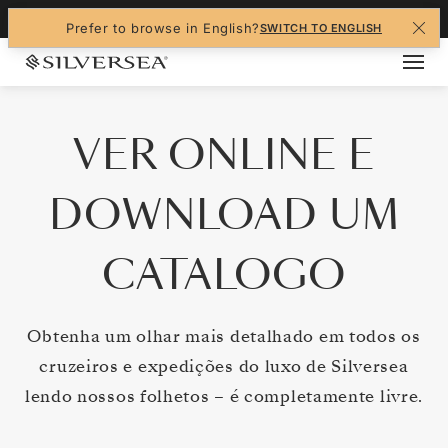
Navigated to VER ONLINE E DOWNLOAD UM C
+1-888-978-4070
Prefer to browse in English?
SWITCH TO ENGLISH
VER ONLINE E
DOWNLOAD UM
CATALOGO
Obtenha um olhar mais detalhado em todos os
cruzeiros e expedições do luxo de Silversea
lendo nossos folhetos – é completamente livre.