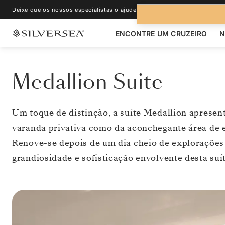
Deixe que os nossos especialistas o ajudem.
+1-888-978-4070
ENCONTRE UM CRUZEIRO
N
Medallion Suite
Um toque de distinção, a suíte Medallion apresent
varanda privativa como da aconchegante área de es
Renove-se depois de um dia cheio de exploraçõe
grandiosidade e sofisticação envolvente desta suít