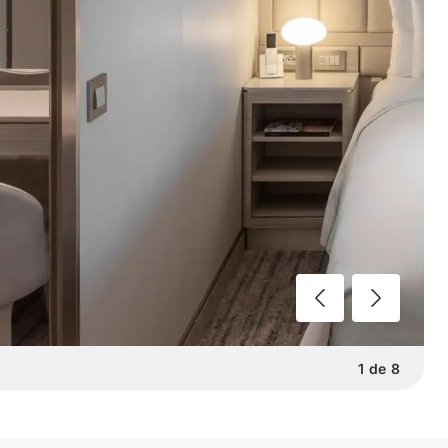
1
de
8