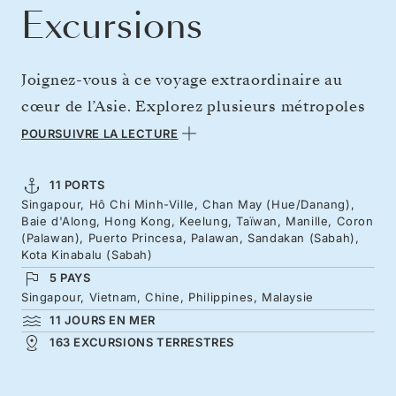
Excursions
Joignez-vous à ce voyage extraordinaire au
cœur de l’Asie. Explorez plusieurs métropoles
effervescentes, notamment Singapour, Hô-Chi-
POURSUIVRE LA LECTURE
Minh-Ville, Hong Kong et Manille, et sentez
leur vacarme, leurs arômes épicés et leurs
11 PORTS
Singapour, Hô Chi Minh-Ville, Chan May (Hue/Danang),
riches influences culturelles mettre vos sens
Baie d'Along, Hong Kong, Keelung, Taïwan, Manille, Coron
en surchauffe. Nous fêterons Noël et le Nouvel
(Palawan), Puerto Princesa, Palawan, Sandakan (Sabah),
Kota Kinabalu (Sabah)
An à bord du somptueux Silver Muse et
5 PAYS
serpenterons pendant près d’un mois à travers
Singapour, Vietnam, Chine, Philippines, Malaysie
des tableaux naturels à couper le souffle, des
11 JOURS EN MER
163 EXCURSIONS TERRESTRES
splendides îles de la baie de Ha Long aux eaux
limpides de Palawan.