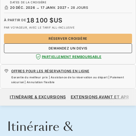
DATES DE LA CROISIÈRE
20 DÉC. 2026
→
17 JANV. 2027
•
28 JOURS
18 100 $US
À PARTIR DE
PAR VOYAGEUR, AVEC LE TARIF ALL-INCLUSIVE
RÉSERVER CROISIÈRE
DEMANDEZ UN DEVIS
PARTIELLEMENT REMBOURSABLE
OFFRES POUR LES RÉSERVATIONS EN LIGNE
Garantie du meilleur prix | Assistance de la réservation au départ | Paiement
sécurisé | Annulation flexible
18 100 $US
À PARTIR DE
ITINÉRAIRE & EXCURSIONS
EXTENSIONS AVANT ET APRÈS
PAR VOYAGEUR, AVEC LE TARIF ALL-INCLUSIVE
RÉSERVER CROISIÈRE
DEMANDEZ UN DEVIS
Itinéraire &