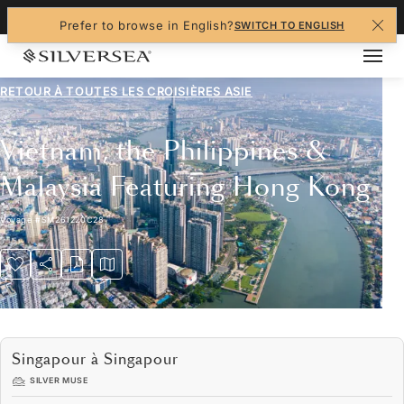
+1-888-978-4070
Prefer to browse in English?
SWITCH TO ENGLISH
RETOUR À TOUTES LES
CROISIÈRES ASIE
Vietnam, the Philippines &
Malaysia Featuring Hong Kong
Voyage
#
SM261220C28
Singapour à Singapour
SILVER MUSE