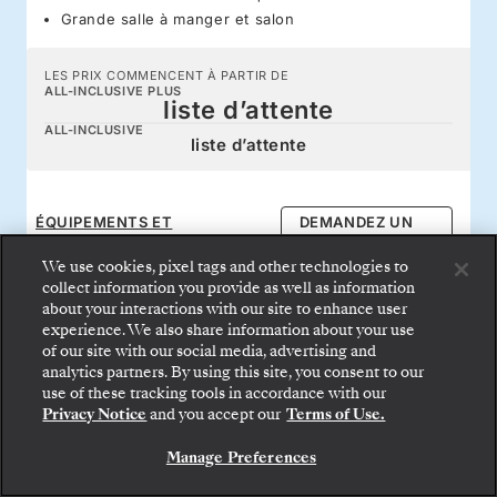
Grande salle à manger et salon
LES PRIX COMMENCENT À PARTIR DE
ALL-INCLUSIVE PLUS
liste d’attente
ALL-INCLUSIVE
liste d’attente
ÉQUIPEMENTS ET
DEMANDEZ UN
CARACTÉRISTIQUES
DEVIS
We use cookies, pixel tags and other technologies to
collect information you provide as well as information
about your interactions with our site to enhance user
experience. We also share information about your use
of our site with our social media, advertising and
analytics partners. By using this site, you consent to our
Avantages tout compris à
use of these tracking tools in accordance with our
Privacy Notice
and you accept our
Terms of Use.
bord
Manage Preferences