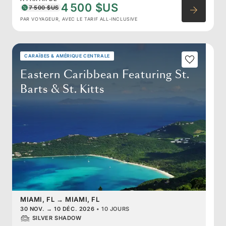
4 500 $US
7 500 $US
PAR VOYAGEUR, AVEC LE TARIF ALL-INCLUSIVE
CARAÏBES & AMÉRIQUE CENTRALE
Eastern Caribbean Featuring St.
Barts & St. Kitts
MIAMI, FL
→
MIAMI, FL
30 NOV.
→
10 DÉC. 2026
•
10 JOURS
SILVER SHADOW