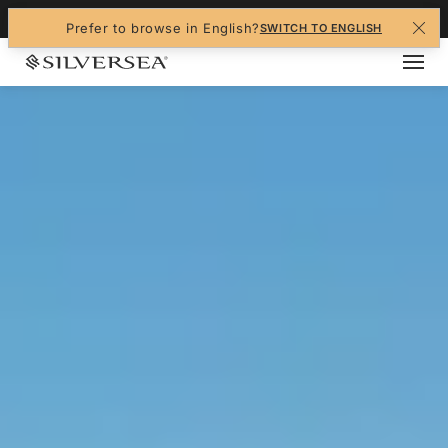
+1-888-978-4070
Prefer to browse in English?
SWITCH TO ENGLISH