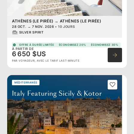
ATHÈNES (LE PIRÉE)
→
ATHÈNES (LE PIRÉE)
28 OCT.
→
7 NOV. 2026
•
10 JOURS
SILVER SPIRIT
OFFRE À DURÉE LIMITÉE
ÉCONOMISEZ 20%
ÉCONOMISEZ 30%
À PARTIR DE
6 650 $US
PAR VOYAGEUR, AVEC LE TARIF LAST-MINUTE
MÉDITERRANÉE
Italy Featuring Sicily & Kotor