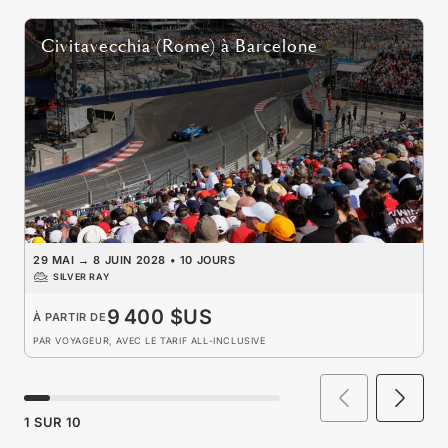
Civitavecchia (Rome)
à
Barcelone
29 MAI
→
8 JUIN 2028
•
10 JOURS
SILVER RAY
9 400 $US
À PARTIR DE
PAR VOYAGEUR, AVEC LE TARIF ALL-INCLUSIVE
1
SUR
10