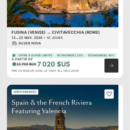
FUSINA (VENISE)
→
CIVITAVECCHIA (ROME)
13
→
23 NOV. 2026
•
10 JOURS
SILVER NOVA
OFFRE À DURÉE LIMITÉE
ÉCONOMISEZ 20%
ÉCONOMISEZ 40%
À PARTIR DE
7 020 $US
11 700 $US
PAR VOYAGEUR, AVEC LE TARIF ALL-INCLUSIVE
MÉDITERRANÉE
Spain & the French Riviera
Featuring Valencia