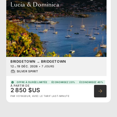
Lucia & Dominica
BRIDGETOWN
→
BRIDGETOWN
12
→
19 DÉC. 2026
•
7 JOURS
SILVER SPIRIT
OFFRE À DURÉE LIMITÉE
ÉCONOMISEZ 20%
ÉCONOMISEZ 40%
À PARTIR DE
2 850 $US
PAR VOYAGEUR, AVEC LE TARIF LAST-MINUTE