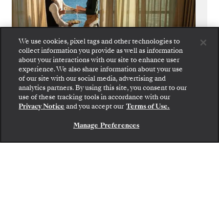
We use cookies, pixel tags and other technologies to
collect information you provide as well as information
about your interactions with our site to enhance user
experience. We also share information about your use
of our site with our social media, advertising and
analytics partners. By using this site, you consent to our
Des navires de petite taille
use of these tracking tools in accordance with our
Privacy Notice
and you accept our
Terms of Use.
Trouvez le parfait équilibre entre choix et
intimité. Nos navires sont assez petits pour
Manage Preferences
NOUS CONTACTER
remonter les voies navigables étroites qui
mènent au cœur des villes, tout en vous
offrant le choix digne d’un grand navire à
bord.