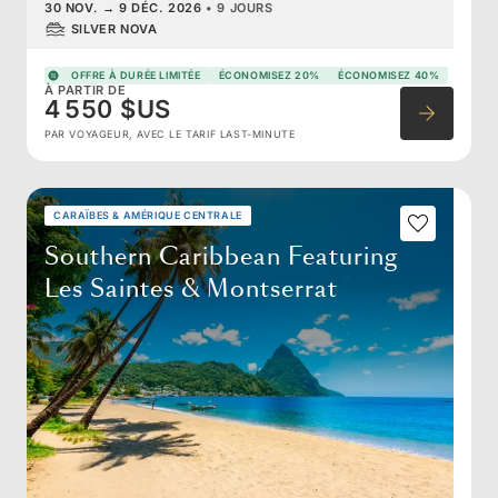
30 NOV.
→
9 DÉC. 2026
•
9 JOURS
SILVER NOVA
OFFRE À DURÉE LIMITÉE
ÉCONOMISEZ 20%
ÉCONOMISEZ 40%
À PARTIR DE
4 550 $US
PAR VOYAGEUR, AVEC LE TARIF LAST-MINUTE
CARAÏBES & AMÉRIQUE CENTRALE
Southern Caribbean Featuring
Les Saintes & Montserrat