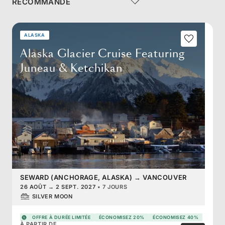
ALASKA
Alaska Glacier Cruise Featuring
Juneau & Ketchikan
SEWARD (ANCHORAGE, ALASKA)
→
VANCOUVER
26 AOÛT
→
2 SEPT. 2027
•
7 JOURS
SILVER MOON
OFFRE À DURÉE LIMITÉE
ÉCONOMISEZ 20%
ÉCONOMISEZ 40%
À PARTIR DE