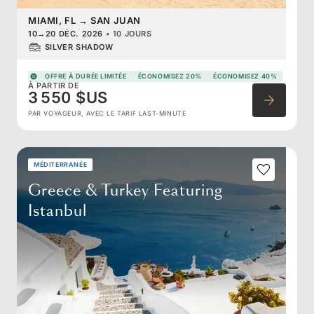
MIAMI, FL
→
SAN JUAN
10
→
20 DÉC. 2026
•
10 JOURS
SILVER SHADOW
OFFRE À DURÉE LIMITÉE
ÉCONOMISEZ 20%
ÉCONOMISEZ 40%
À PARTIR DE
3 550 $US
PAR VOYAGEUR, AVEC LE TARIF LAST-MINUTE
MÉDITERRANÉE
Greece & Turkey Featuring
Istanbul