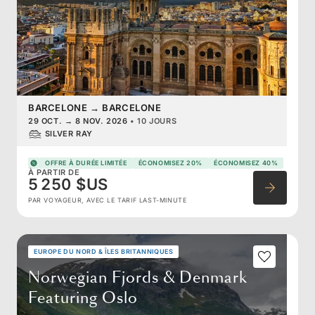
BARCELONE
→
BARCELONE
29 OCT.
→
8 NOV. 2026
•
10 JOURS
SILVER RAY
OFFRE À DURÉE LIMITÉE
ÉCONOMISEZ 20%
ÉCONOMISEZ 40%
À PARTIR DE
5 250 $US
PAR VOYAGEUR, AVEC LE TARIF LAST-MINUTE
EUROPE DU NORD & ÎLES BRITANNIQUES
Norwegian Fjords & Denmark
Featuring Oslo