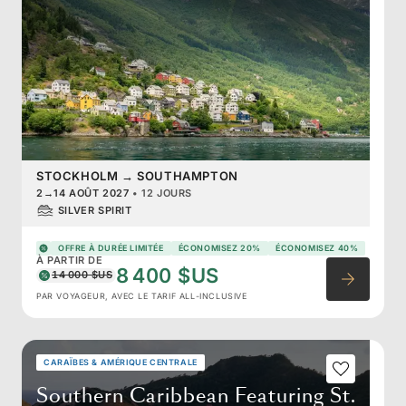
STOCKHOLM
→
SOUTHAMPTON
2
→
14 AOÛT 2027
•
12 JOURS
SILVER SPIRIT
OFFRE À DURÉE LIMITÉE
ÉCONOMISEZ 20%
ÉCONOMISEZ 40%
À PARTIR DE
8 400 $US
14 000 $US
PAR VOYAGEUR, AVEC LE TARIF ALL-INCLUSIVE
CARAÏBES & AMÉRIQUE CENTRALE
Southern Caribbean Featuring St.