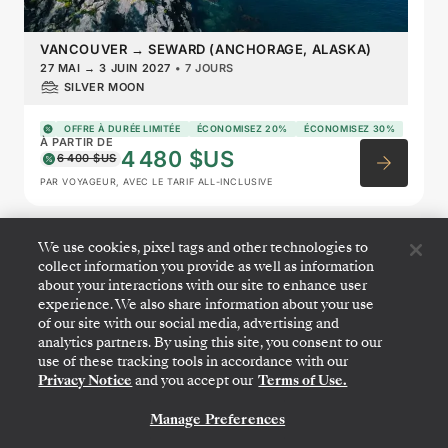
VANCOUVER
→
SEWARD (ANCHORAGE, ALASKA)
27 MAI
→
3 JUIN 2027
•
7 JOURS
SILVER MOON
OFFRE À DURÉE LIMITÉE
ÉCONOMISEZ 20%
ÉCONOMISEZ 30%
À PARTIR DE
4 480 $US
6 400 $US
PAR VOYAGEUR, AVEC LE TARIF ALL-INCLUSIVE
We use cookies, pixel tags and other technologies to
Alaska Glacier Cruise
collect information you provide as well as information
Featuring Juneau & Ketchikan
about your interactions with our site to enhance user
experience. We also share information about your use
of our site with our social media, advertising and
analytics partners. By using this site, you consent to our
use of these tracking tools in accordance with our
Privacy Notice
and you accept our
Terms of Use.
Manage Preferences
NOUS CONTACTER