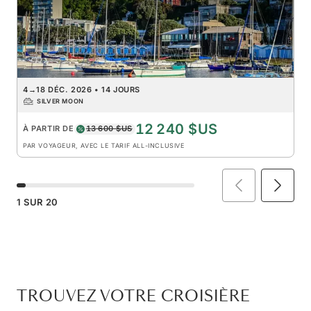
4
→
18 DÉC. 2026
•
14 JOURS
SILVER MOON
12 240 $US
À PARTIR DE
13 600 $US
PAR VOYAGEUR, AVEC LE TARIF ALL-INCLUSIVE
1
SUR
20
TROUVEZ VOTRE CROISIÈRE