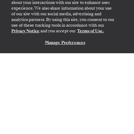
about your interactions with our site to enhance user
Featuring Tasmania
experience. We also share information about your use
of our site with our social media, advertising and
analytics partners. By using this site, you consent to our
use of these tracking tools in accordance with our
Privacy Notice
and you accept our
Terms of Use.
Manage Preferences
NOUS CONTACTER
AUCKLAND
→
SYDNEY
12
→
26 FÉVR. 2028
•
14 JOURS
SILVER MOON
OFFRE À DURÉE LIMITÉE
ÉCONOMISEZ 10%
À PARTIR DE
10 620 $US
11 800 $US
PAR VOYAGEUR, AVEC LE TARIF ALL-INCLUSIVE