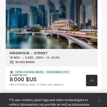
SINGAPOUR
→
SYDNEY
16 NOV.
→
4 DÉC. 2026
•
18 JOURS
SILVER MOON
OFFRE À DURÉE LIMITÉE
ÉCONOMISEZ 20%
À PARTIR DE
8 000 $US
PAR VOYAGEUR, AVEC LE TARIF LAST-MINUTE
We use cookies, pixel tags and other technologies to
Australia & New Zealand
collect information you provide as well as information