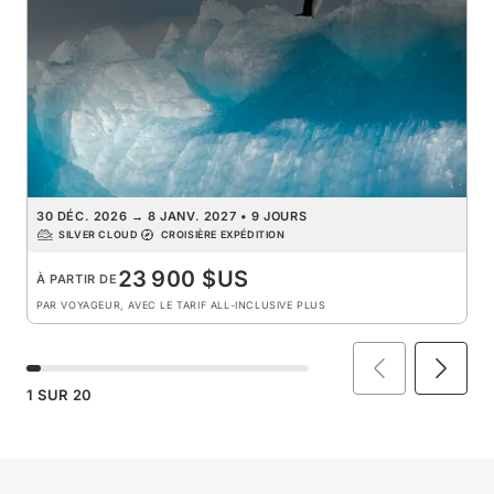
30 DÉC. 2026
→
8 JANV. 2027
•
9 JOURS
SILVER CLOUD
CROISIÈRE EXPÉDITION
23 900 $US
À PARTIR DE
PAR VOYAGEUR, AVEC LE TARIF ALL-INCLUSIVE PLUS
1
SUR
20