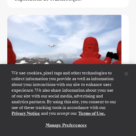
We use cookies, pixel tags and other technologies to
collect information you provide as well as information
about your interactions with our site to enhance user
experience. We also share information about your use
of our site with our social media, advertising and
analytics partners. By using this site, you consent to our
Antarctica Fly Cruise
use of these tracking tools in accordance with our
Privacy Notice
and you accept our
Terms of Use.
Optimisez votre temps sur place sans faire
de compromis sur l’aventure. Survolez le
Manage Preferences
NOUS CONTACTER
passage de Drake pour rejoindre directement