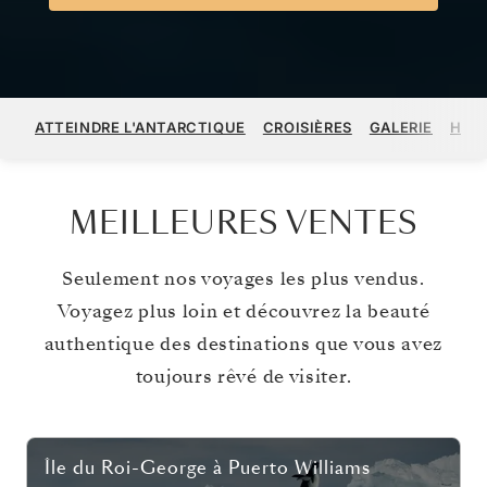
ATTEINDRE L'ANTARCTIQUE
CROISIÈRES
GALERIE
HÔT
MEILLEURES VENTES
Seulement nos voyages les plus vendus.
Voyagez plus loin et découvrez la beauté
authentique des destinations que vous avez
toujours rêvé de visiter.
Île du Roi-George
à
Puerto Williams