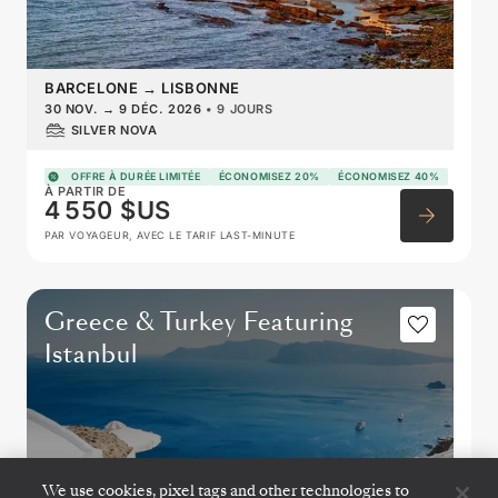
BARCELONE
→
LISBONNE
30 NOV.
→
9 DÉC. 2026
•
9 JOURS
SILVER NOVA
OFFRE À DURÉE LIMITÉE
ÉCONOMISEZ 20%
ÉCONOMISEZ 40%
À PARTIR DE
4 550 $US
PAR VOYAGEUR, AVEC LE TARIF LAST-MINUTE
Greece & Turkey Featuring
Istanbul
We use cookies, pixel tags and other technologies to