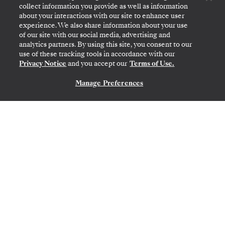
collect information you provide as well as information
about your interactions with our site to enhance user
experience. We also share information about your use
of our site with our social media, advertising and
analytics partners. By using this site, you consent to our
use of these tracking tools in accordance with our
ATHÈNES (LE PIRÉE)
→
ATHÈNES (LE PIRÉE)
Privacy Notice
and you accept our
Terms of Use.
28 OCT.
→
7 NOV. 2026
•
10 JOURS
SILVER SPIRIT
Manage Preferences
NOUS CONTACTER
OFFRE À DURÉE LIMITÉE
ÉCONOMISEZ 20%
ÉCONOMISEZ 30%
À PARTIR DE
6 650 $US
PAR VOYAGEUR, AVEC LE TARIF LAST-MINUTE
Italy Featuring Sicily & Kotor