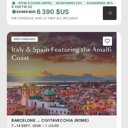
OFFRE À DURÉE LIMITÉE
ÉCONOMISEZ 20%
ÉCONOMISEZ 40%
À PARTIR DE
6 390 $US
10 650 $US
PAR VOYAGEUR, AVEC LE TARIF ALL-INCLUSIVE
MÉDITERRANÉE
Italy & Spain Featuring the Amalfi
Coast
BARCELONE
→
CIVITAVECCHIA (ROME)
7
→
14 SEPT. 2026
•
7 JOURS