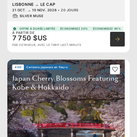
LISBONNE
→
LE CAP
21 OCT.
→
10 NOV. 2026
•
20 JOURS
SILVER MUSE
OFFRE À DURÉE LIMITÉE
ÉCONOMISEZ 20%
ÉCONOMISEZ 40%
À PARTIR DE
7 750 $US
PAR VOYAGEUR, AVEC LE TARIF LAST-MINUTE
ASIE
Cerisiers japonais en fleurs
Japan Cherry Blossoms Featuring
Kobe & Hokkaido