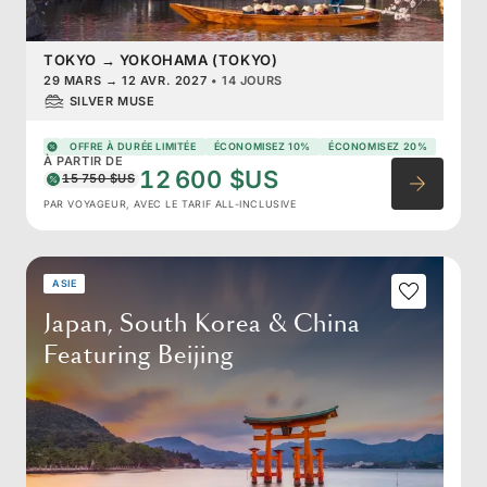
TOKYO
→
YOKOHAMA (TOKYO)
29 MARS
→
12 AVR. 2027
•
14 JOURS
SILVER MUSE
OFFRE À DURÉE LIMITÉE
ÉCONOMISEZ 10%
ÉCONOMISEZ 20%
À PARTIR DE
12 600 $US
15 750 $US
PAR VOYAGEUR, AVEC LE TARIF ALL-INCLUSIVE
ASIE
Japan, South Korea & China
Featuring Beijing