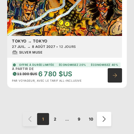
TOKYO
→
TOKYO
27 JUIL.
→
8 AOÛT 2027
•
12 JOURS
SILVER MUSE
OFFRE À DURÉE LIMITÉE
ÉCONOMISEZ 20%
ÉCONOMISEZ 40%
À PARTIR DE
6 780 $US
11 300 $US
PAR VOYAGEUR, AVEC LE TARIF ALL-INCLUSIVE
1
2
…
9
10