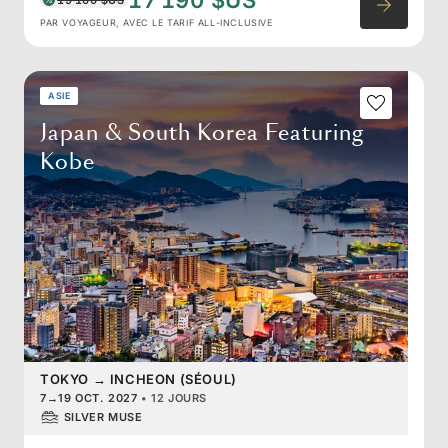
17 190 $US
PAR VOYAGEUR, AVEC LE TARIF ALL-INCLUSIVE
ASIE
Japan & South Korea Featuring
Kobe
TOKYO
→
INCHEON (SÉOUL)
7
→
19 OCT. 2027
•
12 JOURS
SILVER MUSE