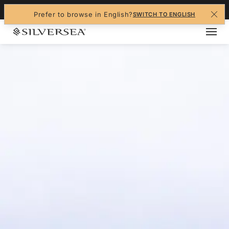
+1-888-978-4070
Prefer to browse in English?
SWITCH TO ENGLISH