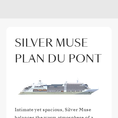
SILVER MUSE
PLAN DU PONT
Intimate yet spacious, Silver Muse
balances the warm atmosphere of a