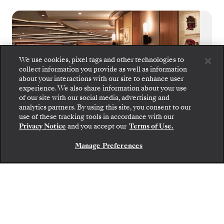
We use cookies, pixel tags and other technologies to
collect information you provide as well as information
about your interactions with our site to enhance user
experience. We also share information about your use
of our site with our social media, advertising and
analytics partners. By using this site, you consent to our
use of these tracking tools in accordance with our
Privacy Notice
and you accept our
Terms of Use.
Manage Preferences
NOUS CONTACTER
S.A.L.T. Kitchen
S.A.L.T. Kitchen propose un menu qui change
au gré des escales et vous régale de
spécialités régionales et de saveurs locales,
intégralement préparées à partir