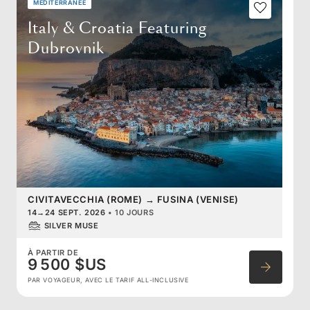
MÉDITERRANÉE
Italy & Croatia Featuring
Dubrovnik
CIVITAVECCHIA (ROME)
→
FUSINA (VENISE)
14
→
24 SEPT. 2026
•
10 JOURS
SILVER MUSE
À PARTIR DE
9 500 $US
PAR VOYAGEUR, AVEC LE TARIF ALL-INCLUSIVE