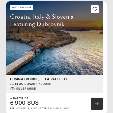
MÉDITERRANÉE
Croatia, Italy & Slovenia
Featuring Dubrovnik
FUSINA (VENISE)
→
LA VALLETTE
7
→
14 OCT. 2026
•
7 JOURS
SILVER MUSE
À PARTIR DE
6 900 $US
PAR VOYAGEUR, AVEC LE TARIF ALL-INCLUSIVE