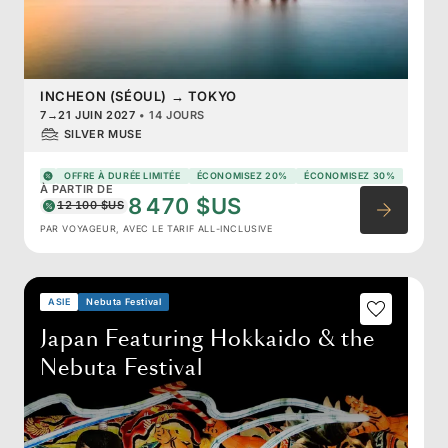
INCHEON (SÉOUL)
→
TOKYO
7
→
21 JUIN 2027
•
14 JOURS
SILVER MUSE
OFFRE À DURÉE LIMITÉE
ÉCONOMISEZ 20%
ÉCONOMISEZ 30%
À PARTIR DE
8 470 $US
12 100 $US
PAR VOYAGEUR, AVEC LE TARIF ALL-INCLUSIVE
ASIE
Nebuta Festival
Japan Featuring Hokkaido & the
Nebuta Festival