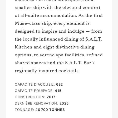
smaller ship with the elevated comfort
of all-suite accommodation. As the first
Muse-class ship, every element is
designed to inspire and indulge — from
the locally influenced dining of S.A.L.T.
Kitchen and eight distinctive dining
options, to serene spa facilities, refined
shared spaces and the S.A.L.T. Bar’s
regionally-inspired cocktails.
CAPACITÉ D'ACCUEIL
:
632
CAPACITÉ ÉQUIPAGE
:
415
CONSTRUCTION
:
2017
DERNIÈRE RÉNOVATION
:
2025
TONNAGE
:
40 700
TONNES