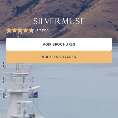
SILVER MUSE
4.7
(536)
Read
536
Reviews.
Same
VOIR BROCHURES
page
link.
VOIR LES VOYAGES