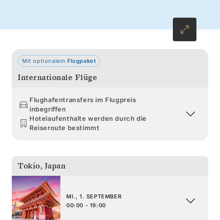
Meer. Weiter nördlich erwarten Sie
Reisterrassen und rauschende Wasserfälle, die
alle in Hokkaidos unglaublichen Ausblicken
vom Berg Hakodate gipfeln.
Mit optionalem
Flugpaket
Internationale Flüge
Flughafentransfers im Flugpreis
inbegriffen
Hotelaufenthalte werden durch die
Reiseroute bestimmt
Tokio
,
Japan
MI., 1. SEPTEMBER
00:00 - 19:00