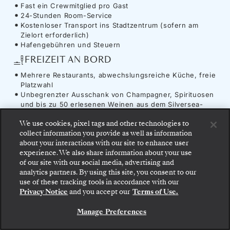
Fast ein Crewmitglied pro Gast
24-Stunden Room-Service
Kostenloser Transport ins Stadtzentrum (sofern am
Zielort erforderlich)
Hafengebühren und Steuern
FREIZEIT AN BORD
Mehrere Restaurants, abwechslungsreiche Küche, freie
Platzwahl
Unbegrenzter Ausschank von Champagner, Spirituosen
und bis zu 50 erlesenen Weinen aus dem Silversea-
Weinkeller
We use cookies, pixel tags and other technologies to
Kaffee, Spezialitätenkaffee und feine Tees
collect information you provide as well as information
Fachvorträge und Unterhaltung an Bord
about your interactions with our site to enhance user
Uneingeschränkter Zugang zum Fitnessbereich, zur
experience. We also share information about your use
Sauna, zum Dampfbad und zu den Ruhebereichen des
of our site with our social media, advertising and
Spas (gemäß Öffnungszeiten)
analytics partners. By using this site, you consent to our
ANNEHMLICHKEITEN
use of these tracking tools in accordance with our
Privacy Notice
and you accept our
Terms of Use.
Unbegrenzt kostenloses WiFi
Sämtliche Trinkgelder an Bord
Manage Preferences