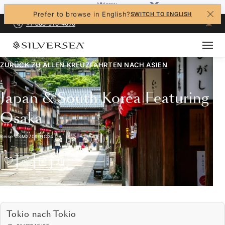
Prefer to browse in English?
SWITCH TO ENGLISH
+1-888-978-4070
ZURÜCK ZU ALLEN
KREUZFAHRTEN NACH ASIEN
Japan & South Korea Featuring
Osaka
Reise
#
SM270901C24
Tokio nach Tokio