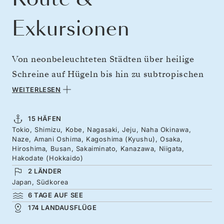
Exkursionen
Von neonbeleuchteten Städten über heilige
Schreine auf Hügeln bis hin zu subtropischen
Korallenriffen – diese außergewöhnliche
WEITERLESEN
Rundreise fängt die ganze Vielfalt Japans ein.
Vergessen Sie alles, was Sie zu wissen
15 HÄFEN
Tokio, Shimizu, Kobe, Nagasaki, Jeju, Naha Okinawa,
glaubten – in 24 Tagen voller Entdeckungen
Naze, Amani Oshima, Kagoshima (Kyushu), Osaka,
offenbart Japan weit mehr, als Sie sich jemals
Hiroshima, Busan, Sakaiminato, Kanazawa, Niigata,
Hakodate (Hokkaido)
vorgestellt haben. Von legendären
2 LÄNDER
Sehenswürdigkeiten und kulturell reichen
Japan, Südkorea
Städten reisen Sie weiter in den Süden zu
6 TAGE AUF SEE
174 LANDAUSFLÜGE
weißen Sandstränden und türkisfarbenem