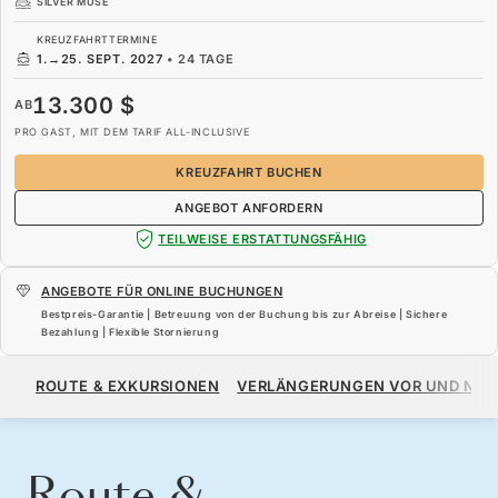
SILVER MUSE
KREUZFAHRTTERMINE
1.
→
25. SEPT. 2027
•
24 TAGE
13.300 $
AB
PRO GAST, MIT DEM TARIF ALL-INCLUSIVE
KREUZFAHRT BUCHEN
ANGEBOT ANFORDERN
TEILWEISE ERSTATTUNGSFÄHIG
ANGEBOTE FÜR ONLINE BUCHUNGEN
Bestpreis-Garantie | Betreuung von der Buchung bis zur Abreise | Sichere
Bezahlung | Flexible Stornierung
13.300 $
AB
ROUTE & EXKURSIONEN
VERLÄNGERUNGEN VOR UND NA
PRO GAST, MIT DEM TARIF ALL-INCLUSIVE
KREUZFAHRT BUCHEN
ANGEBOT ANFORDERN
Route &