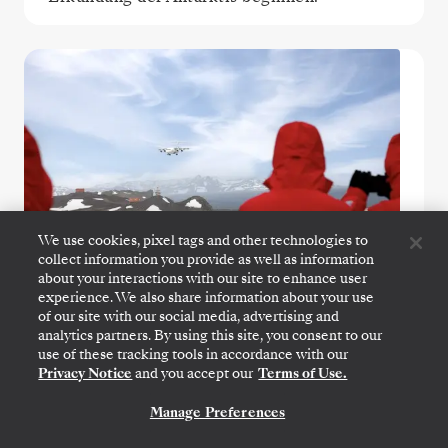
We use cookies, pixel tags and other technologies to
collect information you provide as well as information
about your interactions with our site to enhance user
experience. We also share information about your use
of our site with our social media, advertising and
analytics partners. By using this site, you consent to our
Antarctica Fly Cruise
use of these tracking tools in accordance with our
Privacy Notice
and you accept our
Terms of Use.
Maximieren Sie die Zeit am Reiseziel, ohne
auf Abenteuer zu verzichten.
Manage Preferences
KONTAKTIEREN SIE UNS
Fliegen Sie über die Drake-Passage direkt in