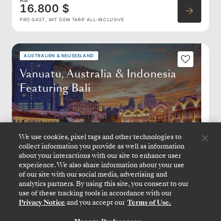
AB
16.800 $
PRO GAST, MIT DEM TARIF ALL-INCLUSIVE
AUSTRALIEN & NEUSEELAND
Vanuatu, Australia & Indonesia
Featuring Bali
We use cookies, pixel tags and other technologies to
collect information you provide as well as information
about your interactions with our site to enhance user
experience. We also share information about your use
of our site with our social media, advertising and
analytics partners. By using this site, you consent to our
use of these tracking tools in accordance with our
LAUTOKA
→
SINGAPUR
Privacy Notice
and you accept our
Terms of Use.
11. FEB.
→
12. MÄRZ 2027
•
29 TAGE
SILVER DAWN
KONTAKTIEREN SIE UNS