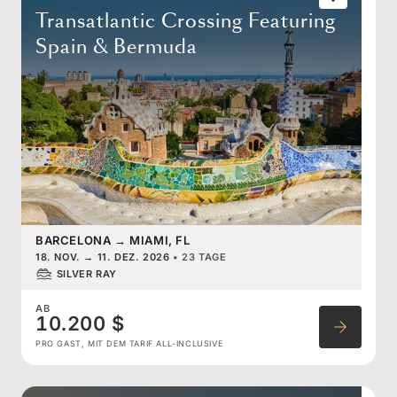
Transatlantic Crossing Featuring
Spain & Bermuda
BARCELONA
→
MIAMI, FL
18. NOV.
→
11. DEZ. 2026
•
23 TAGE
SILVER RAY
AB
10.200 $
PRO GAST, MIT DEM TARIF ALL-INCLUSIVE