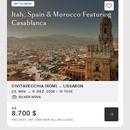
MITTELMEER
Italy, Spain & Morocco Featuring
Casablanca
CIVITAVECCHIA (ROM)
→
LISSABON
23. NOV.
→
9. DEZ. 2026
•
16 TAGE
SILVER NOVA
AB
8.700 $
PRO GAST, MIT DEM TARIF ALL-INCLUSIVE