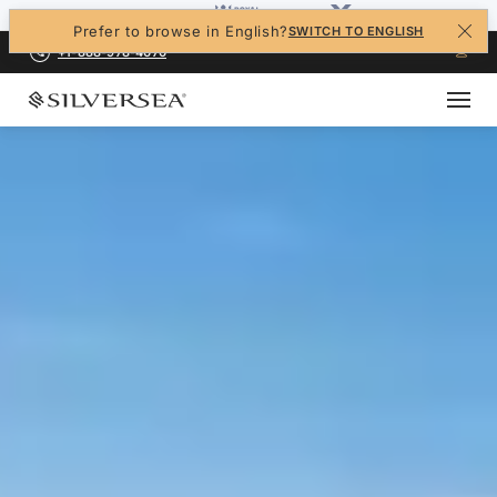
Prefer to browse in English?
SWITCH TO ENGLISH
+1-888-978-4070