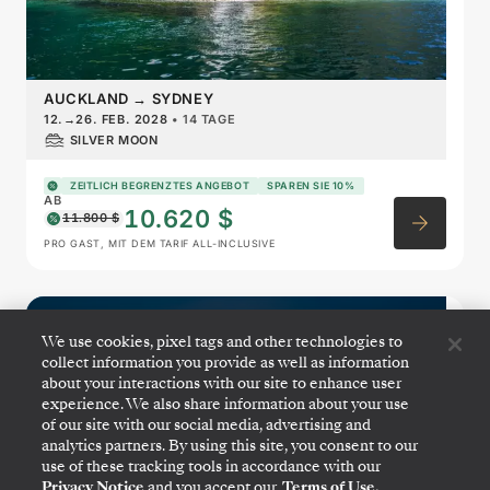
AUCKLAND
→
SYDNEY
12.
→
26. FEB. 2028
•
14 TAGE
SILVER MOON
ZEITLICH BEGRENZTES ANGEBOT
SPAREN SIE 10%
AB
10.620 $
11.800 $
PRO GAST, MIT DEM TARIF ALL-INCLUSIVE
Australia & New Zealand
We use cookies, pixel tags and other technologies to
Featuring Tasmania
collect information you provide as well as information
about your interactions with our site to enhance user
experience. We also share information about your use
of our site with our social media, advertising and
analytics partners. By using this site, you consent to our
use of these tracking tools in accordance with our
Privacy Notice
and you accept our
Terms of Use.