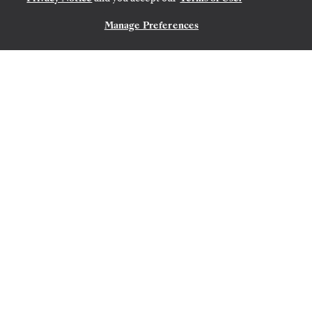
Manage Preferences
KONTAKTIEREN SIE UNS
SYDNEY
→
AUCKLAND
4.
→
18. DEZ. 2026
•
14 TAGE
SILVER MOON
ZEITLICH BEGRENZTES ANGEBOT
SPAREN SIE 10%
AB
12.240 $
13.600 $
PRO GAST, MIT DEM TARIF ALL-INCLUSIVE
Australia & New Zealand
Featuring Tasmania