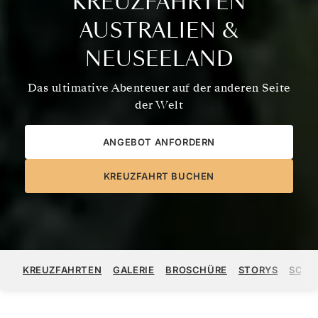
KREUZFAHRTEN
AUSTRALIEN &
NEUSEELAND
Das ultimative Abenteuer auf der anderen Seite
der Welt
ANGEBOT ANFORDERN
KREUZFAHRT BUCHEN
KREUZFAHRTEN
GALERIE
BROSCHÜRE
STORYS
SCHI