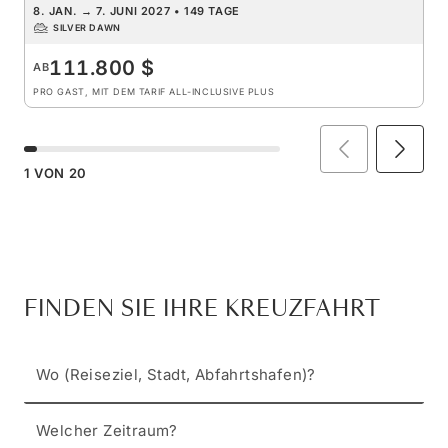
8. JAN.
→
7. JUNI 2027
•
149 TAGE
SILVER DAWN
111.800 $
AB
PRO GAST, MIT DEM TARIF ALL-INCLUSIVE PLUS
1
VON
20
FINDEN SIE IHRE KREUZFAHRT
Wo (Reiseziel, Stadt, Abfahrtshafen)?
Welcher Zeitraum?