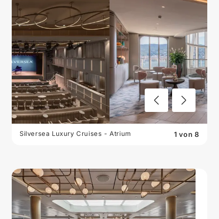
Silversea Luxury Cruises - Atrium
1
von
8