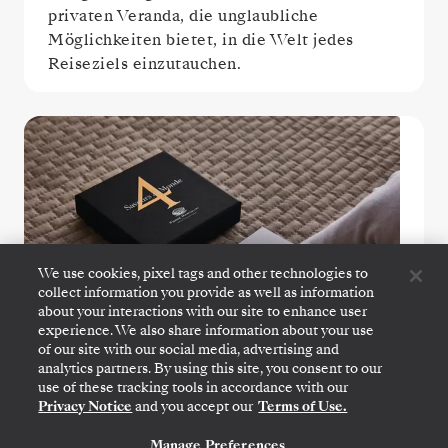
privaten Veranda, die unglaubliche
Möglichkeiten bietet, in die Welt jedes
We use cookies, pixel tags and other technologies to
collect information you provide as well as information
about your interactions with our site to enhance user
experience. We also share information about your use
of our site with our social media, advertising and
analytics partners. By using this site, you consent to our
use of these tracking tools in accordance with our
Privacy Notice
and you accept our
Terms of Use.
Service mit weißen Handschuhen
Manage Preferences
KONTAKTIEREN SIE UNS