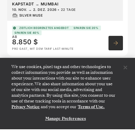
KAPSTADT
→
MUMBAI
10. NOV.
→
2. DEZ. 2026
•
22 TAGE
SILVER MUSE
ZEITLICH BEGRENZTES ANGEBOT
SPAREN SIE 20%
SPAREN SIE 40%
AB
8.850 $
PRO GAST, MIT DEM TARIF LAST-MINUTE
We use cookies, pixel tags and other technologies to
West Africa Featuring Namibia
collect information you provide as well as information
about your interactions with our site to enhance user
& Portugal
experience. We also share information about your use
of our site with our social media, advertising and
analytics partners. By using this site, you consent to our
use of these tracking tools in accordance with our
Privacy Notice
and you accept our
Terms of Use.
Manage Preferences
KONTAKTIEREN SIE UNS