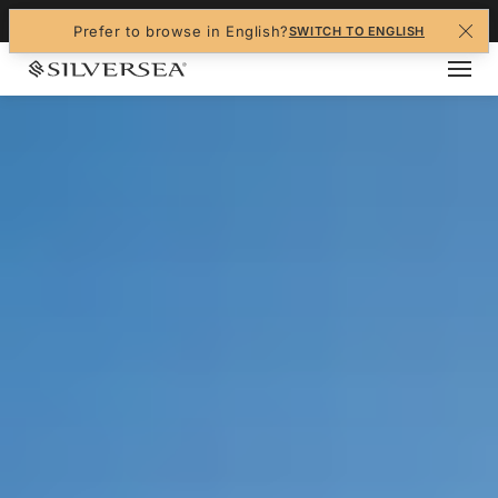
+1-888-978-4070
Prefer to browse in English?
SWITCH TO ENGLISH