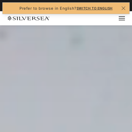
+1-888-978-4070
Prefer to browse in English?
SWITCH TO ENGLISH