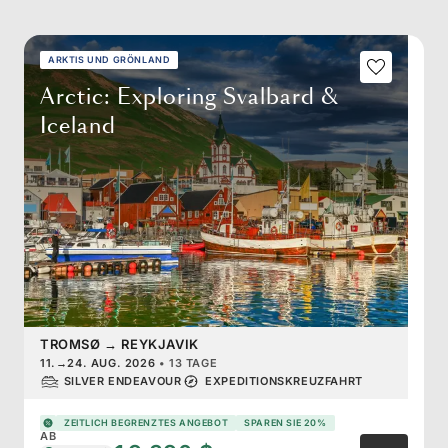
ARKTIS UND GRÖNLAND
Arctic: Exploring Svalbard &
Iceland
TROMSØ
→
REYKJAVIK
11.
→
24. AUG. 2026
•
13 TAGE
SILVER ENDEAVOUR
EXPEDITIONSKREUZFAHRT
ZEITLICH BEGRENZTES ANGEBOT
SPAREN SIE 20%
AB