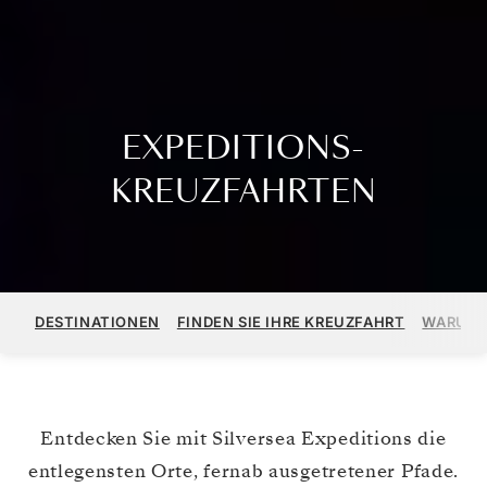
EXPEDITIONS-
KREUZFAHRTEN
DESTINATIONEN
FINDEN SIE IHRE KREUZFAHRT
WARUM 
Entdecken Sie mit Silversea Expeditions die
entlegensten Orte, fernab ausgetretener Pfade.