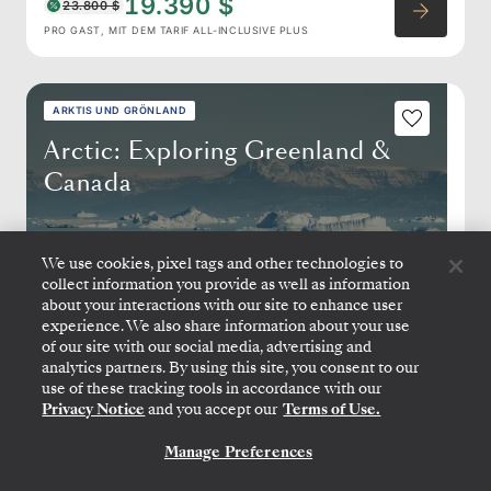
19.390 $
23.800 $
PRO GAST, MIT DEM TARIF ALL-INCLUSIVE PLUS
ARKTIS UND GRÖNLAND
Arctic: Exploring Greenland &
Canada
We use cookies, pixel tags and other technologies to
collect information you provide as well as information
about your interactions with our site to enhance user
experience. We also share information about your use
of our site with our social media, advertising and
analytics partners. By using this site, you consent to our
use of these tracking tools in accordance with our
Privacy Notice
and you accept our
Terms of Use.
IQALUIT (NUNAVUT)
→
NUUK (GODTHAB)
16.
→
30. AUG. 2026
•
14 TAGE
Manage Preferences
KONTAKTIEREN SIE UNS
SILVER WIND
EXPEDITIONSKREUZFAHRT