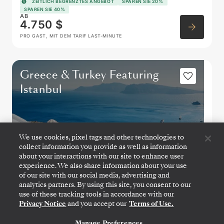
ZEITLICH BEGRENZTES ANGEBOT
SPAREN SIE 20%
SPAREN SIE 40%
AB
4.750 $
PRO GAST, MIT DEM TARIF LAST-MINUTE
Greece & Turkey Featuring
Istanbul
We use cookies, pixel tags and other technologies to
collect information you provide as well as information
about your interactions with our site to enhance user
experience. We also share information about your use
of our site with our social media, advertising and
analytics partners. By using this site, you consent to our
use of these tracking tools in accordance with our
Privacy Notice
and you accept our
Terms of Use.
ATHEN (PIRÄUS)
→
ATHEN (PIRÄUS)
Manage Preferences
KONTAKTIEREN SIE UNS
28. OKT.
→
7. NOV. 2026
•
10 TAGE