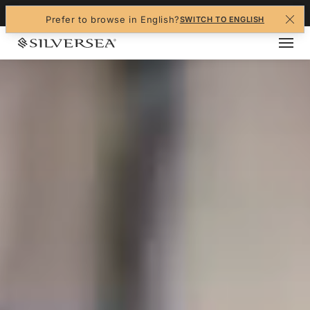
+1-888-978-4070
Prefer to browse in English?
SWITCH TO ENGLISH