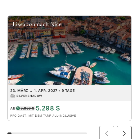
Lissabon
nach
Nice
23. MÄRZ
→
1. APR. 2027
•
9 TAGE
SILVER SHADOW
5.298 $
AB
8.830 $
PRO GAST, MIT DEM TARIF ALL-INCLUSIVE